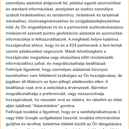
személyes adatokat dolgozunk fel, például egyedi azonosítókat
és standard információkat, amelyeket az eszköz személyre
A teljes magyarországi személyautó és
szabott hirdetésekhez és tartalomhoz, hirdetések és tartalmak
kishaszongépjármű újautópiacon a Toyota
méréséhez, közönségmérésekhez és szolgáltatásfejlesztéshez
küld.
Az Ön engedélyével mi és a partnereink eszközleolvasásos
9007 új autó értékesítésével, 13,2%-os piaci
módszerrel szerzett pontos geolokációs adatokat és azonosítási
részesedéssel áll az első helyen az első félév
információkat is felhasználhatunk. A megfelelő helyre kattintva
hozzájárulhat ahhoz, hogy mi és a 824 partnereink a fent leírtak
eladásait vizsgálva: ez 44,5%-al több, azaz
szerint adatkezelést végezzünk. Másik lehetőségként a
közel másfélszer annyi mint a második
hozzájárulás megadása vagy elutasítása előtt részletesebb
helyen álló márka eladásai, a hazai
információkhoz juthat, és megváltoztathatja beállításait.
Felhívjuk figyelmét, hogy személyes adatainak bizonyos
forgalomban maradó autókról valós képet
kezeléséhez nem feltétlenül szükséges az Ön hozzájárulása, de
mutató kivonásokkal tisztított újautó piacon
jogában áll tiltakozni az ilyen jellegű adatkezelés ellen. A
beállításai csak erre a weboldalra érvényesek. Bármikor
még ennél is nagyobb a környezetbarát
megváltoztathatja a preferenciáit, vagy visszavonhatja
elektrifikált modelljeiről ismert japán
hozzájárulását, ha visszatér erre az oldalra, és rákattint az oldal
alján található "Adatvédelem" gombra.
autómárka előnye.
Felhívjuk továbbá a figyelmet, hogy ez a webhely/alkalmazás 1
vagy több Google szolgáltatást használ, továbbá információkat
Fél óránként talált gazdára egy új Toyota Magyarországon 2023
gyűjthet és tárolhat, beleértve többek között az Ön látogatására
első hat hónapjában, amellyel a környezettudatos japán