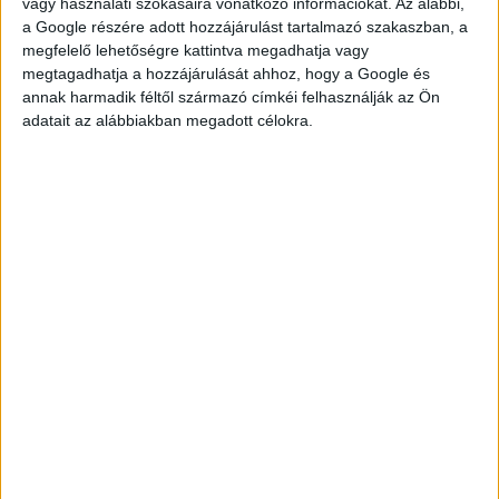
vagy használati szokásaira vonatkozó információkat. Az alábbi,
autómárka nem csupán toronymagasan az első helyen
a Google részére adott hozzájárulást tartalmazó szakaszban, a
végzett hazánkban a az első félévben a márkák versenyében,
megfelelő lehetőségre kattintva megadhatja vagy
de ez volt minden idők legerősebb féléve is a márka
megtagadhatja a hozzájárulását ahhoz, hogy a Google és
magyarországi történetében. A Toyota ugyanis 9,8%-al
annak harmadik féltől származó címkéi felhasználják az Ön
növelte értékesítéseit és 0,9 százalékponttal növelte piaci
adatait az alábbiakban megadott célokra.
részesedését a 2,4%-al bővülő újautópiacon, azaz a márka
eladásai négyszer gyorsabban bővültek a piaci növekedés
átlagos üteménél.
A személyautó és haszongépjármű piacot külön-külön
vizsgálva a Toyota az előbbin 7530 új autó értékesítésével,
13,1%-os részesedéssel végzett az első helyen, míg az
utóbbin 1447 éj autó értékesítésével, 13,4%-os részesedéssel
a harmadik helyet szerezte meg.
Az év első hat hónapjában, a magyarországi újautóeladások
77%-át tették ki a vállalatok és 23%-ot a magánszemélyek
részére történt értékesítések, ezzel szemben a Toyota
esetében 64,3%-ot képviseltek az eladásokból a vállalati
flották és 35,7%-ot a magánszemélyek. A Toyota ezzel együtt
11%-os részesedéssel első helyen végzett az első félévben a
flottapiacon, a magánvásárlók körében pedig elképesztő,