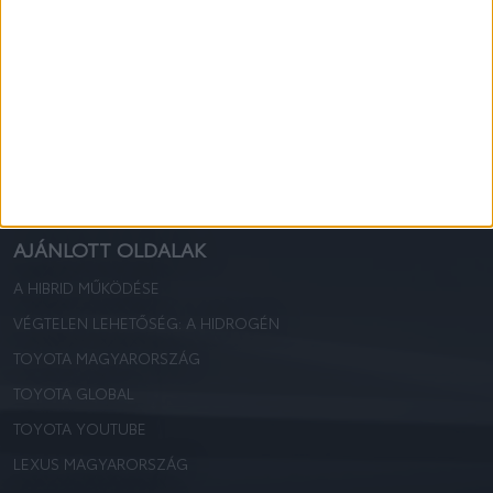
AJÁNLATKÉRÉS
AUTÓPARK KEZELÉS – FULL BÉRLET
TOYOTA EUROCARE
TOYOTA CASCO
TOYOTA MINŐSÍTETT HASZNÁLT
BÉRAUTÓ ÁSZF
AJÁNLOTT OLDALAK
A HIBRID MŰKÖDÉSE
VÉGTELEN LEHETŐSÉG: A HIDROGÉN
TOYOTA MAGYARORSZÁG
TOYOTA GLOBAL
TOYOTA YOUTUBE
LEXUS MAGYARORSZÁG