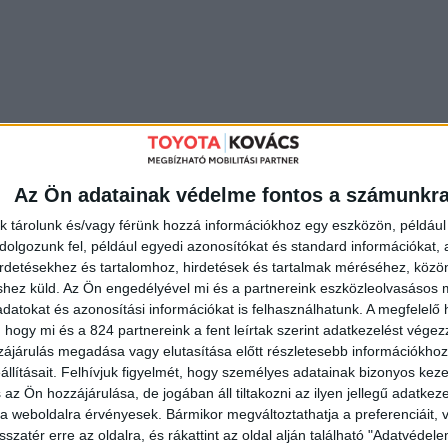
a jövő autóját… Lehet, hogy pont a Te rajzodből születik meg a jö
 Tervezd meg álmaid autóját!
Az Ön adatainak védelme fontos a számunkr
ersenyt 15 éven aluli gyerekek részére három kategóriában – 
k tárolunk és/vagy férünk hozzá információkhoz egy eszközön, például 
lapokat mindkét szalonunkban vagy postai úton a Toyota Central Eu
olgozunk fel, például egyedi azonosítókat és standard információkat,
irdetésekhez és tartalomhoz, hirdetések és tartalmak méréséhez, kö
shez küld.
Az Ön engedélyével mi és a partnereink eszközleolvasásos m
datokat és azonosítási információkat is felhasználhatunk. A megfelelő h
 hogy mi és a 824 partnereink a fent leírtak szerint adatkezelést vége
íj nem szükséges.
ájárulás megadása vagy elutasítása előtt részletesebb információkhoz 
elentkező) eredeti alkotásával lehet, amennyiben teljesülnek az al
llításait.
Felhívjuk figyelmét, hogy személyes adatainak bizonyos ke
entkezési lapon említett korhatároknak,
 az Ön hozzájárulása, de jogában áll tiltakozni az ilyen jellegű adatkeze
lennie a nevezés időpontjában.
e a weboldalra érvényesek. Bármikor megváltoztathatja a preferenciáit,
kotások, olyan alkotások, amelyekkel más versenyekre korábban
sszatér erre az oldalra, és rákattint az oldal alján található "Adatvéde