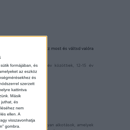
vő személyautója. Pályázz most és váltsd valóra
a
8 éven aluliak, 8-11 év közöttiek, 12-15 év
sütik formájában, és
rope-nál*.
 amelyeket az eszköz
zönségmérésekhez és
ódszerrel szerzett
elyre kattintva
zzünk. Másik
juthat, és
ábbi feltételek:
zeléséhez nem
lés ellen. A
 vagy visszavonhatja
 beneveztek, illetve olyan alkotások, amelyek
lem" gombra.