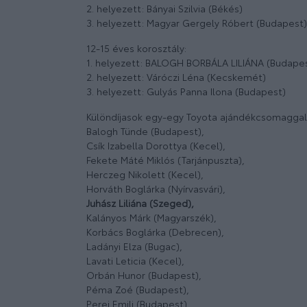
2. helyezett: Bányai Szilvia (Békés)
3. helyezett: Magyar Gergely Róbert (Budapest)
12-15 éves korosztály:
1. helyezett: BALOGH BORBÁLA LILIÁNA (Budape
2. helyezett: Váróczi Léna (Kecskemét)
3. helyezett: Gulyás Panna Ilona (Budapest)
Különdíjasok egy-egy Toyota ajándékcsomagga
Balogh Tünde (Budapest),
Csík Izabella Dorottya (Kecel),
Fekete Máté Miklós (Tarjánpuszta),
Herczeg Nikolett (Kecel),
Horváth Boglárka (Nyírvasvári),
Juhász Liliána (Szeged),
Kalányos Márk (Magyarszék),
Korbács Boglárka (Debrecen),
Ladányi Elza (Bugac),
Lavati Leticia (Kecel),
Orbán Hunor (Budapest),
Péma Zoé (Budapest),
Perei Emili (Budapest),