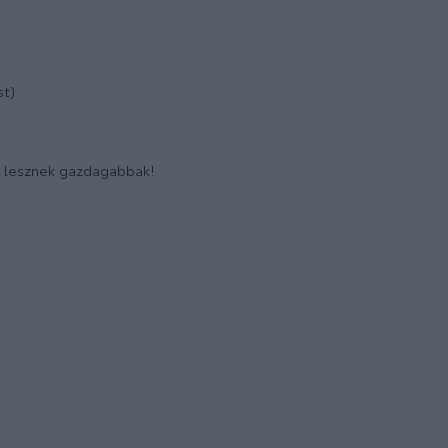
st)
l lesznek gazdagabbak!