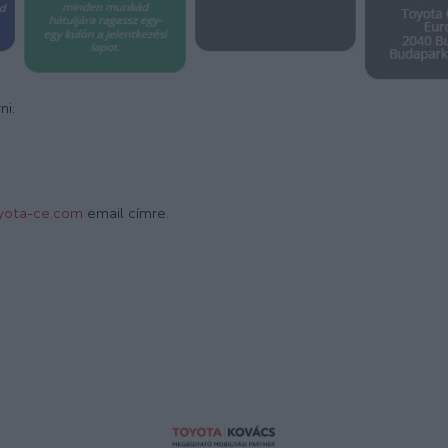
ni:
yota-ce.com
email címre.
P