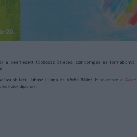
or a beérkezett többszáz ötletes, színpompás és formabontó p
t.
díjasunk lett,
Juhász Liliána
és
Vörös Bálint
. Mindketten a
Gedói
 és különdíjasnak!
)