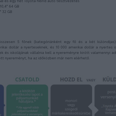
 GB és egy hét Toyota hibrid autó tesztvezetés
 10,4″ 64 GB
4″ 32 GB
 összesen 5 főnek (kategóriánként egy fő és a két különdíjas
ai dollár a nyerteseknek, és 10 000 amerikai dollár a nyertes is
k és iskolájának vállalnia kell a nyereményre kirótt valamennyi a
tett nyereményt, ha az időközben már nem elérhető.