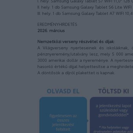
I. hely: Samsung Galaxy Tablet S7 WIFI 11,0″ 128
II. hely: 1 db Samsung Galaxy Tablet S6 Lite WIFI
III. hely: 1 db Samsung Galaxy Tablet A7 WIFI 10,
EREDMÉNYHIRDETÉS
2026. március
Nemzetközi verseny részvétel és díjak:
A Világverseny nyerteseinek és iskoláiknak,
pénznyeremény/utalvány lesz, mely 5 000 amerik
3000 amerikai dollár a nyereménye. A nyertesne
hasonló értékű díjjal helyettesítse a meghirde
A döntősök a díjról plakettet is kapnak.