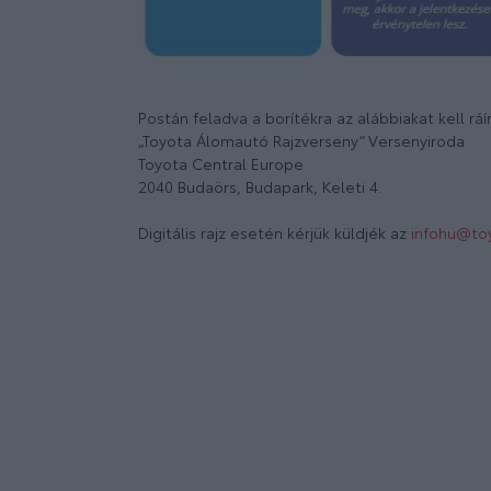
Postán feladva a borítékra az alábbiakat kell ráír
„Toyota Álomautó Rajzverseny” Versenyiroda
Toyota Central Europe
2040 Budaörs, Budapark, Keleti 4.
Digitális rajz esetén kérjük küldjék az
infohu@to
NEVEZÉSI FELTÉTELEK
NEVEZÉSI LA