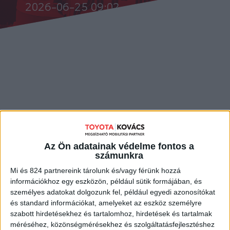
2026-06-25 09:02
Az FTC női kézilabdacsapata a 2026/2027-es
idénytől kezdve FTC-Toyota Kovács néven
szerepel.
Az Ön adatainak védelme fontos a
számunkra
Hosszú és sikeres korszak zárul le június 30-án, 15 év után
Mi és 824 partnereink tárolunk és/vagy férünk hozzá
megszűnik a Ferencvárosi Torna Club és a Rail Cargo Hungaria
információkhoz egy eszközön, például sütik formájában, és
közötti együttműködés, vagyis a női kézilabdacsapat új néven
személyes adatokat dolgozunk fel, például egyedi azonosítókat
folytatja tovább.
és standard információkat, amelyeket az eszköz személyre
szabott hirdetésekhez és tartalomhoz, hirdetések és tartalmak
Csütörtökön reggel az FTC elnöke, Kubatov Gábor, valamint a
méréséhez, közönségmérésekhez és szolgáltatásfejlesztéshez