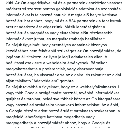
szurkolók számára már ismert, az elmúlt két évben az FTC női
küld.
Az Ön engedélyével mi és a partnereink eszközleolvasásos
kézilabdacsapatát mobilitási partnerként segítő Toyota Kovács
módszerrel szerzett pontos geolokációs adatokat és azonosítási
ügyvezető tulajdonosa, Kovács Péter közös sajtótájékoztatón
információkat is felhasználhatunk. A megfelelő helyre kattintva
bejelentette, hogy a két fél a meglévő megállapodáson felül
hozzájárulhat ahhoz, hogy mi és a 824 partnereink a fent leírtak
névadó szponzori szerződést is kötött. Ennek értelmében női
szerint adatkezelést végezzünk. Másik lehetőségként a
kézilabdacsapat a 2026/2027-es idénytől kezdve FTC-Toyota
hozzájárulás megadása vagy elutasítása előtt részletesebb
Kovács néven szerepel tovább.
információkhoz juthat, és megváltoztathatja beállításait.
Felhívjuk figyelmét, hogy személyes adatainak bizonyos
– Ez az együttműködés a már sikeresen működő partnerség
kezeléséhez nem feltétlenül szükséges az Ön hozzájárulása, de
újabb mérföldköve – mondta Kovács Péter az eseményen. – A
jogában áll tiltakozni az ilyen jellegű adatkezelés ellen. A
Toyota Kovács az elmúlt két évben az FTC női
beállításai csak erre a weboldalra érvényesek. Bármikor
kézilabdacsapatának mobilitási partnereként támogatta a
megváltoztathatja a preferenciáit, vagy visszavonhatja
csapat mindennapi működését, biztosítva a játékosok és a
hozzájárulását, ha visszatér erre az oldalra, és rákattint az oldal
szakmai stáb számára a megbízható és korszerű közlekedési
alján található "Adatvédelem" gombra.
hátteret. A mostani megállapodás ennek a kölcsönös
Felhívjuk továbbá a figyelmet, hogy ez a webhely/alkalmazás 1
bizalmon és közös értékeken alapuló kapcsolatnak a
vagy több Google szolgáltatást használ, továbbá információkat
kiteljesedését jelenti. Hiszünk abban, hogy a sport és az üzleti
gyűjthet és tárolhat, beleértve többek között az Ön látogatására
élet sikerének kulcsa ugyanaz: elkötelezettség, kitartás és a
vagy használati szokásaira vonatkozó információkat. Az alábbi,
folyamatos fejlődés iránti igény. A Toyota Kovács olyan
a Google részére adott hozzájárulást tartalmazó szakaszban, a
értékeket képvisel, amelyek vállalatunk számára is
megfelelő lehetőségre kattintva megadhatja vagy
meghatározóak, ezért örömmel vállaltuk a névadó szponzori
megtagadhatja a hozzájárulását ahhoz, hogy a Google és