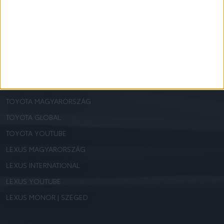
TOYOTA MINŐSÍTETT HASZNÁLT
BÉRAUTÓ ÁSZF
AJÁNLOTT OLDALAK
A HIBRID MŰKÖDÉSE
VÉGTELEN LEHETŐSÉG: A HIDROGÉN
TOYOTA MAGYARORSZÁG
TOYOTA GLOBAL
TOYOTA YOUTUBE
LEXUS MAGYARORSZÁG
LEXUS INTERNATIONAL
LEXUS YOUTUBE
LEXUS MONOR | SZEGED