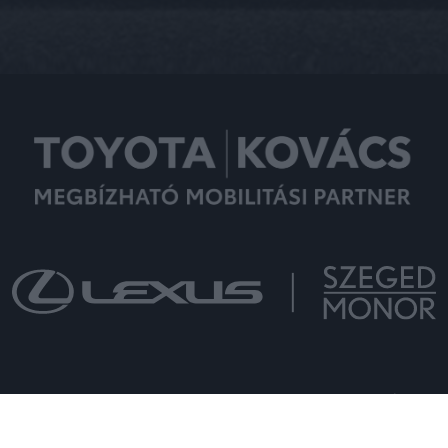
COPYRIGHT © 2022 - MINDEN JOG FENNTARTVA - KOVÁCS
AUTÓHÁZ KFT.