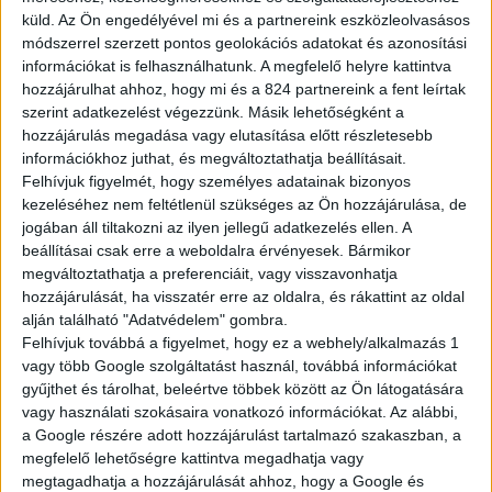
Forradalom
küld.
Az Ön engedélyével mi és a partnereink eszközleolvasásos
módszerrel szerzett pontos geolokációs adatokat és azonosítási
A technológia, ami mindent megváltoztat
információkat is felhasználhatunk. A megfelelő helyre kattintva
A Toyota már 1992-ben elkezdte a hibrid hajtások,
hozzájárulhat ahhoz, hogy mi és a 824 partnereink a fent leírtak
a hidrogénes technológiák és az elektromos hajtásláncok
szerint adatkezelést végezzünk. Másik lehetőségként a
kutatását és fejlesztését. Négy évvel később
hozzájárulás megadása vagy elutasítása előtt részletesebb
megszületett az akkori RAV4 modellre épülő első
információkhoz juthat, és megváltoztathatja beállításait.
üzemanyagcellás prototípus. Bár a hibridek gyorsan
Felhívjuk figyelmét, hogy személyes adatainak bizonyos
megjelentek és népszerűvé is váltak, a hidrogénhajtás
kezeléséhez nem feltétlenül szükséges az Ön hozzájárulása, de
fejlesztése nem állt meg, sőt időközben a Toyota a lehető
jogában áll tiltakozni az ilyen jellegű adatkezelés ellen. A
legtökéletesebbre csiszolta.
beállításai csak erre a weboldalra érvényesek. Bármikor
megváltoztathatja a preferenciáit, vagy visszavonhatja
TOVÁBBI INFORMÁCIÓ
hozzájárulását, ha visszatér erre az oldalra, és rákattint az oldal
Hirdogén
alján található "Adatvédelem" gombra.
Felhívjuk továbbá a figyelmet, hogy ez a webhely/alkalmazás 1
A természetesen tökéletes üzemanyag
vagy több Google szolgáltatást használ, továbbá információkat
A Toyota innovatív technológiája valójában egy évszázadok
gyűjthet és tárolhat, beleértve többek között az Ön látogatására
óta ismert elektrokémiai folyamat, az elektrolízis
vagy használati szokásaira vonatkozó információkat. Az alábbi,
megfordítására épül. Az üzemanyagcella a világegyetem
a Google részére adott hozzájárulást tartalmazó szakaszban, a
leggyakoribb elemét, a hidrogént használja; ha ezt a gázt
megfelelő lehetőségre kattintva megadhatja vagy
a levegő oxigénjével vegyítik egy folyamatban, akkor
megtagadhatja a hozzájárulását ahhoz, hogy a Google és