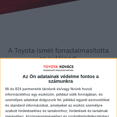
A Toyota ismét forradalmasította
az autóipart.
Két évtizeddel az első hibrid bemutatása után a Toyota
újra történelmet ír, bárki számára elérhetővé téve
Az Ön adatainak védelme fontos a
a hidrogénhajtású autót. A Toyota Mirai második
számunkra
generációja tiszta üzemű, hatékony és dinamikus,
miközben – akárcsak elődje – menet közben nem
Mi és 824 partnereink tárolunk és/vagy férünk hozzá
szennyezi, hanem egyenesen tisztítja a levegőt. És
információkhoz egy eszközön, például sütik formájában, és
ez csupán az egyik módja a hidrogén hasznosításának.
személyes adatokat dolgozunk fel, például egyedi azonosítókat
Lépjen be velünk a már ma is elérhető forradalmi
és standard információkat, amelyeket az eszköz személyre
megoldások világába!
szabott hirdetésekhez és tartalomhoz, hirdetések és tartalmak
méréséhez, közönségmérésekhez és szolgáltatásfejlesztéshez