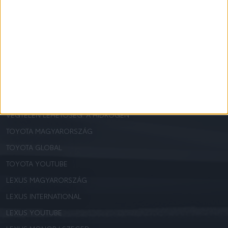
TOYOTA EUROCARE
TOYOTA CASCO
TOYOTA MINŐSÍTETT HASZNÁLT
BÉRAUTÓ ÁSZF
AJÁNLOTT OLDALAK
A HIBRID MŰKÖDÉSE
VÉGTELEN LEHETŐSÉG: A HIDROGÉN
TOYOTA MAGYARORSZÁG
TOYOTA GLOBAL
TOYOTA YOUTUBE
LEXUS MAGYARORSZÁG
LEXUS INTERNATIONAL
LEXUS YOUTUBE