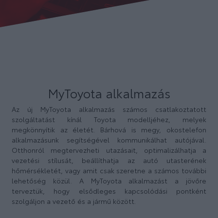
MyToyota alkalmazás
Az új MyToyota alkalmazás számos csatlakoztatott
szolgáltatást kínál Toyota modelljéhez, melyek
megkönnyítik az életét. Bárhová is megy, okostelefon
alkalmazásunk segítségével kommunikálhat autójával.
Otthonról megtervezheti utazásait, optimalizálhatja a
vezetési stílusát, beállíthatja az autó utasterének
hőmérsékletét, vagy amit csak szeretne a számos további
lehetőség közül. A MyToyota alkalmazást a jövőre
terveztük, hogy elsődleges kapcsolódási pontként
szolgáljon a vezető és a jármű között.