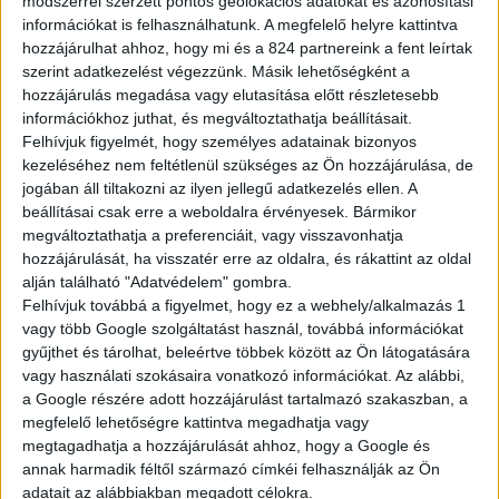
módszerrel szerzett pontos geolokációs adatokat és azonosítási
információkat is felhasználhatunk. A megfelelő helyre kattintva
hozzájárulhat ahhoz, hogy mi és a 824 partnereink a fent leírtak
szerint adatkezelést végezzünk. Másik lehetőségként a
hozzájárulás megadása vagy elutasítása előtt részletesebb
információkhoz juthat, és megváltoztathatja beállításait.
Felhívjuk figyelmét, hogy személyes adatainak bizonyos
kezeléséhez nem feltétlenül szükséges az Ön hozzájárulása, de
jogában áll tiltakozni az ilyen jellegű adatkezelés ellen. A
beállításai csak erre a weboldalra érvényesek. Bármikor
megváltoztathatja a preferenciáit, vagy visszavonhatja
hozzájárulását, ha visszatér erre az oldalra, és rákattint az oldal
Multimédia
alján található "Adatvédelem" gombra.
Felhívjuk továbbá a figyelmet, hogy ez a webhely/alkalmazás 1
Élvezze a fedélzeti navigációs rendszer előnyeit a valós
vagy több Google szolgáltatást használ, továbbá információkat
idejű navigációval, a sebességmérő kamera
gyűjthet és tárolhat, beleértve többek között az Ön látogatására
figyelmeztetéssel, az üzemanyagtöltő állomásokkal,
vagy használati szokásaira vonatkozó információkat. Az alábbi,
valamint a POI-kkal (érdekes helyek)*, vagy csatlakoztassa
a Google részére adott hozzájárulást tartalmazó szakaszban, a
okostelefonját az Apple CarPlay vagy Android Auto
megfelelő lehetőségre kattintva megadhatja vagy
alkalmazáshoz, hogy az autó multimédia kijelzőjén
megtagadhatja a hozzájárulását ahhoz, hogy a Google és
keresztül játszhassa le kedvenc zenéit és használhassa
annak harmadik féltől származó címkéi felhasználják az Ön
kedvenc okostelefon-alkalmazásait.
adatait az alábbiakban megadott célokra.