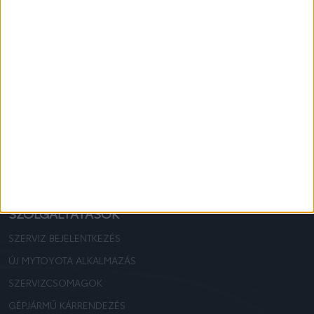
RÓLUNK
CÉGINFORMÁCIÓ
KAPCSOLAT
MUNKATÁRSAK, ELÉRHETŐSÉGEK
ONLINE AUTÓSZALON
KARRIER START
HÍRLEVÉL FELIRATKOZÁS
ADATKEZELÉSI TÁJÉKOZTATÓ
SZOLGÁLTATÁSOK
SZERVIZ BEJELENTKEZÉS
ÚJ MYTOYOTA ALKALMAZÁS
SZERVIZCSOMAGOK
GÉPJÁRMŰ KÁRRENDEZÉS