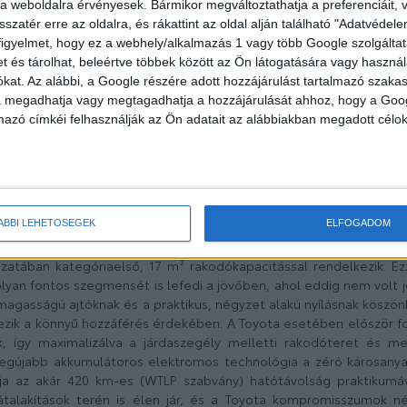
e a weboldalra érvényesek. Bármikor megváltoztathatja a preferenciáit,
sszatér erre az oldalra, és rákattint az oldal alján található "Adatvéde
figyelmet, hogy ez a webhely/alkalmazás 1 vagy több Google szolgáltat
et és tárolhat, beleértve többek között az Ön látogatására vagy használ
kat. Az alábbi, a Google részére adott hozzájárulást tartalmazó szaka
va megadhatja vagy megtagadhatja a hozzájárulását ahhoz, hogy a Goo
mazó címkéi felhasználják az Ön adatait az alábbiakban megadott célok
e a nagy teherbírású vadonatúj Toyota PROACE MAX
álatának legnagyobb modelljeként a nagy haszongépjárműként 
ÁBBI LEHETŐSÉGEK
ELFOGADOM
an lesz kapható, kétféle tengelytávval, valamint háromféle ho
ággal, a többféle szállítási lehetőség biztosítása érdekében
zatában kategóriaelső, 17 m³ rakodókapacitással rendelkezik. Ez
yan fontos szegmensét is lefedi a jövőben, ahol eddig nem volt j
 magasságú ajtóknak és a praktikus, négyzet alakú nyílásnak köszö
zik a könnyű hozzáférés érdekében. A Toyota esetében először fo
k, így maximalizálva a járdaszegély melletti rakodóteret és m
 legújabb akkumulátoros elektromos technológia a zéró károsany
ja az akár 420 km-es (WTLP szabvány) hatótávolság praktikumá
alakítások terén is élen jár, és a Toyota kompromisszumok nél