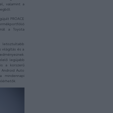
l, valamint a
megből.
egújult PROACE
rmékportfólió
ínál a Toyota
letisztultabb
világítás és a
eredményeznek.
elelő legújabb
és a korszerű
y Android Auto
 a mindennapi
elérhetők.