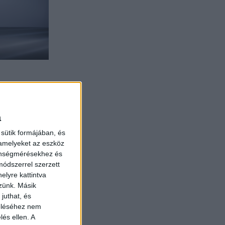
 PROACE család
zatok pedig a
teljesítményt.
a
eket, a Toyota
sütik formájában, és
hetőségre van
 amelyeket az eszköz
zájáruljanak a
zönségmérésekhez és
onal járműben
ódszerrel szerzett
s még nagyobb
elyre kattintva
zzünk. Másik
juthat, és
zeléséhez nem
lés ellen. A