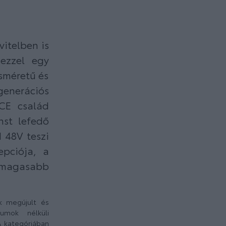
itelben is
ezzel egy
sméretű és
generációs
CE család
nst lefedő
d 48V teszi
epciója, a
g magasabb
k megújult és
zumok nélküli
A kategóriában