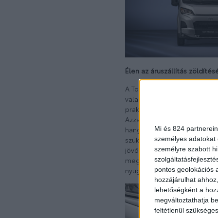
Élen az áruszállítás zöldíté
A Toyota karbonsemlegesség
valamennyi járműve akkumu
praktikum és megbízhatóság 
Azzal, hogy a Toyota Profe
Mi és 824 partnerein
hangsúlyozza meggyőződés
személyes adatokat d
szükségük ahhoz, hogy már 
személyre szabott h
jövőben a zéró kibocsátás
szolgáltatásfejleszté
megtalálható a legújabb 
pontos geolokációs a
nyugalmat biztosít.
hozzájárulhat ahhoz,
lehetőségként a hozz
megváltoztathatja beá
feltétlenül szükséges