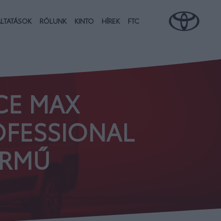
LTATÁSOK
RÓLUNK
KINTO
HÍREK
FTC
CE MAX
ROFESSIONAL
ÁRMŰ