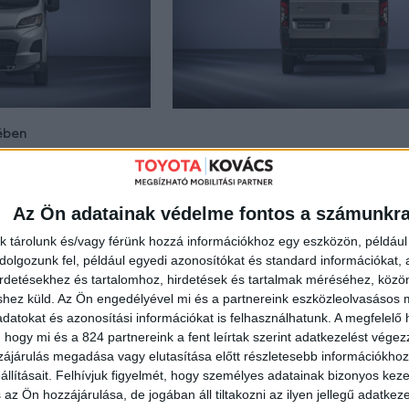
sében
re irányuló multitechnológiás megközelítésének megfelelően a
látoros elektromos járműként (BEV) is elérhető, ezek a válto
feláldozása nélkül biztosítja a kipufogógáz-kibocsátás nélküli 
Az Ön adatainak védelme fontos a számunkr
ssional teljes termékkínálatában kínál elektrifikált lehetőség
k tárolunk és/vagy férünk hozzá információkhoz egy eszközön, például 
ét, hogy az ügyfeleknek számos megfizethető és praktikus le
olgozunk fel, például egyedi azonosítókat és standard információkat,
ma felgyorsítsák a széndioxid-csökkentés ütemét, és ezzel hoz
irdetésekhez és tartalomhoz, hirdetések és tartalmak méréséhez, kö
ú mobilitásra való sikeres átálláshoz. Minden Toyota Professi
shez küld.
Az Ön engedélyével mi és a partnereink eszközleolvasásos m
Toyota Safety Sense technológia, amely segíti a vezetőt é
datokat és azonosítási információkat is felhasználhatunk. A megfelelő h
 hogy mi és a 824 partnereink a fent leírtak szerint adatkezelést vége
ájárulás megadása vagy elutasítása előtt részletesebb információkhoz 
llításait.
Felhívjuk figyelmét, hogy személyes adatainak bizonyos ke
 az Ön hozzájárulása, de jogában áll tiltakozni az ilyen jellegű adatkeze