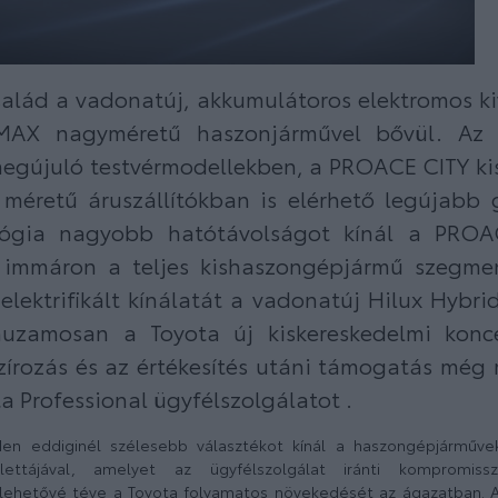
lád a vadonatúj, akkumulátoros elektromos kiv
MAX nagyméretű haszonjárművel bővül. Az 
megújuló testvérmodellekben, a PROACE CITY ki
éretű áruszállítókban is elérhető legújabb 
lógia nagyobb hatótávolságot kínál a PROA
 immáron a teljes kishaszongépjármű szegme
elektrifikált kínálatát a vadonatúj Hilux Hybri
rhuzamosan a Toyota új kiskereskedelmi konc
szírozás és az értékesítés utáni támogatás mé
ta Professional ügyfélszolgálatot .
den eddiginél szélesebb választékot kínál a haszongépjárműve
 palettájával, amelyet az ügyfélszolgálat iránti kompromiss
, lehetővé téve a Toyota folyamatos növekedését az ágazatban. 