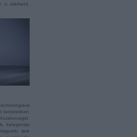
n is elérhető,
technológiával
 kivitelekben,
ltozatosságát.
b, kategóriája
 nagyobb, akár