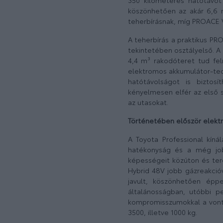
350 kilométeres hatótávot 
köszönhetően az akár 6,6 
teherbírásnak, míg PROACE V
A teherbírás a praktikus PR
tekintetében osztályelső. A 
4,4 m³ rakodóteret tud fel
elektromos akkumulátor-te
hatótávolságot is biztos
kényelmesen elfér az első 
az utasokat.
Történetében először elektri
A Toyota Professional kíná
hatékonyság és a még job
képességeit közúton és ter
Hybrid 48V jobb gázreakció
javult, köszönhetően épp
általánosságban, utóbbi p
kompromisszumokkal a vonta
3500, illetve 1000 kg.