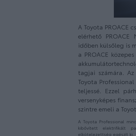
A Toyota PROACE csa
elérhető PROACE 
időben külsőleg is 
a PROACE közepes m
akkumulátortechno
tagjai számára. Az
Toyota Professional 
teljessé. Ezzel pá
versenyképes finan
szintre emeli a Toyo
A Toyota Professional min
kibővített elektrifikált
elkötelezettség egészít ki