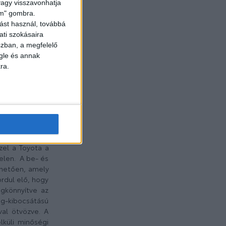
 vagy visszavonhatja
lem" gombra.
ást használ, továbbá
ati szokásaira
szban, a megfelelő
gle és annak
ra.
érkező PROACE
sszúsággal és
. A PROACE MAX
zel a Toyota a
elen. A be- és
nhetően, amely
rdul elő, hogy
egkönnyítve az
ag-kibocsátású
val ötvözve. A
küli minőségi