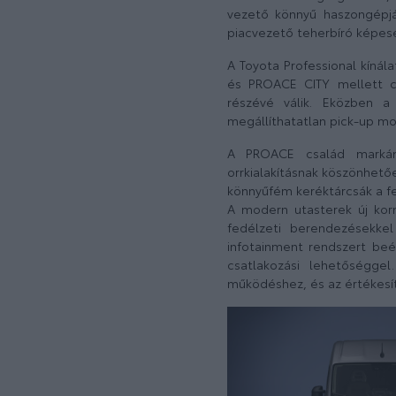
vezető könnyű haszongépjá
piacvezető teherbíró képes
A Toyota Professional kíná
és PROACE CITY mellett cs
részévé válik. Eközben a
megállíthatatlan pick-up mo
A PROACE család markáns,
orrkialakításnak köszönhető
könnyűfém keréktárcsák a f
A modern utasterek új korm
fedélzeti berendezésekkel
infotainment rendszert beé
csatlakozási lehetőségge
működéshez, és az értékesít