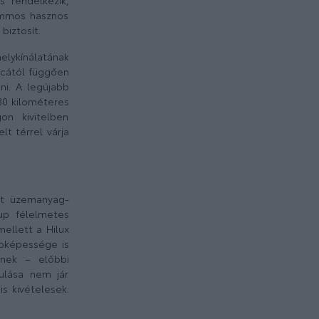
s rendelkezik,
ammos hasznos
biztosít.
elykínálatának
áncától függően
ni. A legújabb
0 kilométeres
on kivitelben
t térrel várja
ott üzemanyag-
up félelmetes
ellett a Hilux
epképessége is
snek – előbbi
ulása nem jár
s kivételesek: