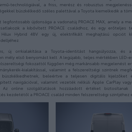
rmű-technológiával, a friss, merész és robusztus megjelenésse
égekkel büszkélkedő széles palettával a Toyota kiemelkedik a tö
lat legfontosabb újdonsága a vadonatúj PROACE MAX, amely a m
atlakozik a kibővített PROACE családhoz, és egy erőteljes te
 Hilux Hybrid 48V egy új, elektrifikált meghajtású opciót k
delljéhez.
 új orrkialakítása a Toyota-identitást hangsúlyozza, és a 
en mély első benyomást kelt. A legújabb, teljes mértékben LED-es 
elszereltségi fokozattól függően még markánsabb megjelenést 
ánykerék-kialakítással, valamint a felszereltségi szintnek megf
 büszkélkedhetnek, beleértve a teljesen digitális kijelzőket 
pített navigációval, valamint vezeték nélküli Apple CarPlay vag
l. Az online szolgáltatások hozzáadott értéket biztosítanak
és kezdetétől a PROACE család minden felszereltségi szintjéhez 