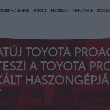
CÉGES AJÁNLATOK
AUTÓINK
MODELLEK
AJÁNLATAINK
SZOLGÁ
TÚJ TOYOTA PROA
 TESZI A TOYOTA P
IKÁLT HASZONGÉPJ
T