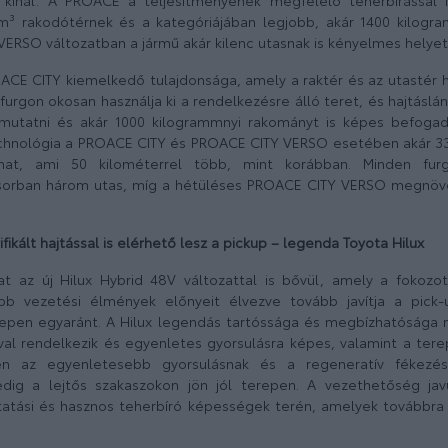
kínál. A PROACE a teljesítményének megfelelő teherbírással i
m³ rakodótérnek és a kategóriájában legjobb, akár 1400 kilogr
ERSO változatban a jármű akár kilenc utasnak is kényelmes helyet 
OACE CITY kiemelkedő tulajdonsága, amely a raktér és az utastér h
furgon okosan használja ki a rendelkezésre álló teret, és hajtásl
mutatni és akár 1000 kilogrammnyi rakományt is képes befogad
chnológia a PROACE CITY és PROACE CITY VERSO esetében akár 33
íthat, ami 50 kilométerrel több, mint korábban. Minden furg
sorban három utas, míg a hétüléses PROACE CITY VERSO megnövel
fikált hajtással is elérhető lesz a pickup – legenda Toyota Hilux
lat az új Hilux Hybrid 48V változattal is bővül, amely a fokoz
b vezetési élmények előnyeit élvezve tovább javítja a pick-
epen egyaránt. A Hilux legendás tartóssága és megbízhatósága m
val rendelkezik és egyenletes gyorsulásra képes, valamint a ter
en az egyenletesebb gyorsulásnak és a regeneratív fékezé
edig a lejtős szakaszokon jön jól terepen. A vezethetőség jav
tási és hasznos teherbíró képességek terén, amelyek továbbra i