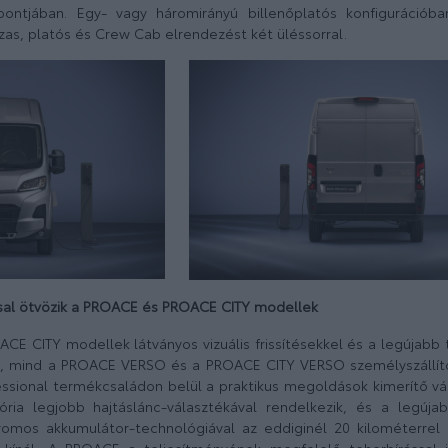
ontjában. Egy- vagy háromirányú billenőplatós konfigurációba
zas, platós és Crew Cab elrendezést két üléssorral.
sal ötvözik a PROACE és PROACE CITY modellek
E CITY modellek látványos vizuális frissítésekkel és a legújabb 
, mind a PROACE VERSO és a PROACE CITY VERSO személyszállító
ssional termékcsaládon belül a praktikus megoldások kimerítő vá
a legjobb hajtáslánc-választékával rendelkezik, és a legújab
romos akkumulátor-technológiával az eddiginél 20 kilométerrel