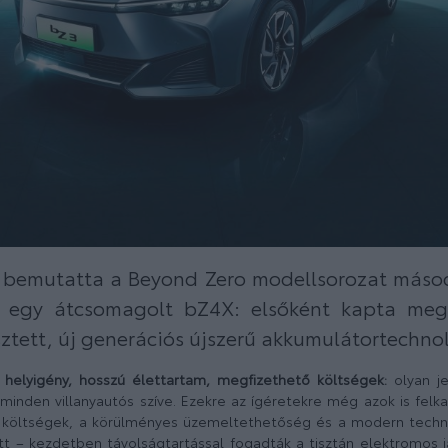
 bemutatta a Beyond Zero modellsorozat másod
egy átcsomagolt bZ4X: elsőként kapta meg
esztett, új generációs újszerű akkumulátortechno
 helyigény, hosszú élettartam, megfizethető költségek:
olyan je
inden villanyautós szíve. Ezekre az ígéretekre még azok is felkap
 költségek, a körülményes üzemeltethetőség és a modern techni
tt – kezdetben távolságtartással fogadták a tisztán elektromos 