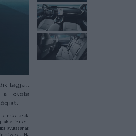
ik tagját.
 a Toyota
lógiát.
llemzők ezek,
ják a fejüket,
ka avulásának
járműveket. Ha