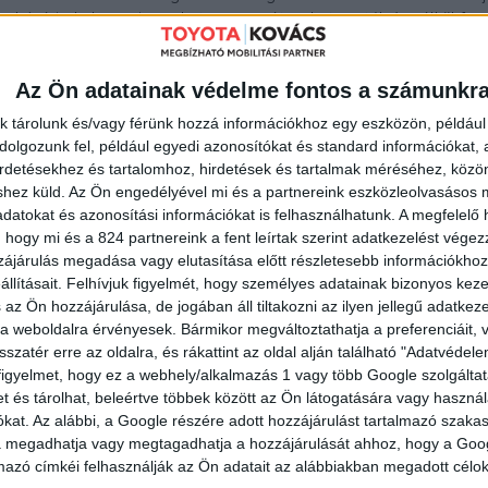
ak ígéri, de hozza is ezeket a paramétereket, az túlzás nélkül for
 világát, és az egész iparág számára utat mutathat a m
tó, praktikus elektromos járművek terén.
Az Ön adatainak védelme fontos a számunkr
megvalósításának a célja hívta életre a Toyota és stratégiai
k tárolunk és/vagy férünk hozzá információkhoz egy eszközön, például 
által alapított vegyesvállalatot, a BYD Toyota EV Technology Co.,
olgozunk fel, például egyedi azonosítókat és standard információkat,
n már beharangozott bZ3 középkategóriás elektromos szedánt. 
irdetésekhez és tartalomhoz, hirdetések és tartalmak méréséhez, kö
t a Toyota egy másik vegyesvállalata, a fejlesztésben ugyancs
shez küld.
Az Ön engedélyével mi és a partnereink eszközleolvasásos m
gja gyártani és forgalmazni.
datokat és azonosítási információkat is felhasználhatunk. A megfelelő h
iája nagyjából odáig nyúlik vissza, amikor a Toyota megépített
 hogy mi és a 824 partnereink a fent leírtak szerint adatkezelést vége
 full hibrid személyautóját, az első generációs Priust. A két válla
ájárulás megadása vagy elutasítása előtt részletesebb információkhoz 
lattal és tudással rendelkezik a villamosított hajtásláncok terén,
llításait.
Felhívjuk figyelmét, hogy személyes adatainak bizonyos ke
ékük, a Toyota bZ3 egy előremutató akkumulátorral lépjen piacra.
 az Ön hozzájárulása, de jogában áll tiltakozni az ilyen jellegű adatkeze
e a weboldalra érvényesek. Bármikor megváltoztathatja a preferenciáit,
(LFP) katóddal szerelt (LFP) lítium-ion akkumulátorok kevesebb he
sszatér erre az oldalra, és rákattint az oldal alján található "Adatvéde
en nagyobb kapacitás érhető el), élettartamukat pedig nem rövidí
figyelmet, hogy ez a webhely/alkalmazás 1 vagy több Google szolgáltat
os lítium-ion polimer akkumulátoroknál 80%-os töltöttség
et és tárolhat, beleértve többek között az Ön látogatására vagy használ
kat. Az alábbi, a Google részére adott hozzájárulást tartalmazó szaka
va megadhatja vagy megtagadhatja a hozzájárulását ahhoz, hogy a Goo
indez parádés értékeket eredményez: a hatótávolság megh
mazó címkéi felhasználják az Ön adatait az alábbiakban megadott célok
pedig messze meghalad mindent, ami ma elképzelhető: a Toyota ga