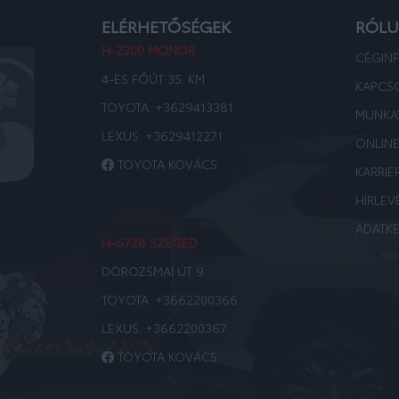
ELÉRHETŐSÉGEK
RÓL
H-2200 MONOR
CÉGIN
4-ES FŐÚT 35. KM
KAPCS
TOYOTA:
+3629413381
MUNKA
LEXUS:
+3629412271
ONLIN
TOYOTA KOVÁCS
KARRIE
HÍRLEV
ADATKE
H-6728 SZEGED
DOROZSMAI ÚT 9.
TOYOTA:
+3662200366
LEXUS:
+3662200367
TOYOTA KOVÁCS