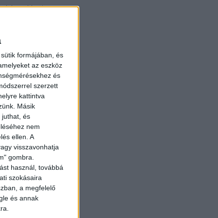
radalmasíthatja
egfizethető,
a
 partnere, az
sütik formájában, és
 Ltd.-et, amely
 amelyeket az eszköz
A Beyond Zero
zönségmérésekhez és
ak közreműködő
ódszerrel szerzett
elyre kattintva
e és bemutatta
zzünk. Másik
lat együtt több
juthat, és
 és ez lehetővé
zeléséhez nem
lés ellen. A
 vagy visszavonhatja
lyet foglalnak
lem" gombra.
ti, ha 100%-ra
ást használ, továbbá
et tekintenek
ati szokásaira
szban, a megfelelő
gle és annak
aladja a 600
ra.
rantálja, hogy