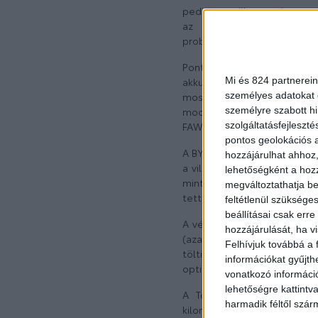
pedig egy villanyautó nem cs
az elektromos mobilitás
problémamentesen használha
Pontosan ilyen gépkocsik 
Mi és 824 partnerein
akkumulátorspecialista Byd 
személyes adatokat d
most leleplezte a korábba
személyre szabott h
modellcsalád második tagjá
szolgáltatásfejleszté
FAW Toyota Motor Co. Ltd. fo
pontos geolokációs a
A BYD akkumulátorkompetenc
hozzájárulhat ahhoz,
a világ első sorozatgyártású
lehetőségként a hozz
mint fél évszázados tapaszta
megváltoztathatja beá
tette, hogy első közös term
feltétlenül szükséges
beállításai csak err
A vékony lítium vasfoszfát 
hozzájárulását, ha vi
(azaz egységnyi alapterület
Felhívjuk továbbá a 
töltik őket (a hagyomány
információkat gyűjth
optimálisnak a hozzáértők.)
vonatkozó információ
lehetőségre kattint
A Toyota bZ3 esetében m
harmadik féltől szár
kilométert, az élettartam 