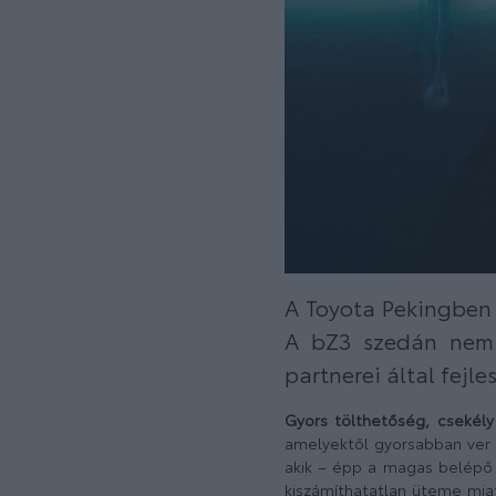
A Toyota Pekingben
A bZ3 szedán nem 
partnerei által fejl
Gyors tölthetőség, csekély
amelyektől gyorsabban ver m
akik – épp a magas belépő
kiszámíthatatlan üteme mia