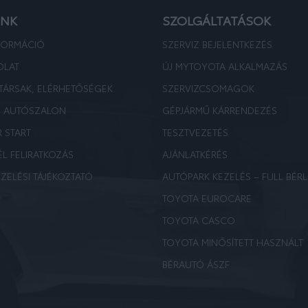
UNK
SZOLGÁLTATÁSOK
FORMÁCIÓ
SZERVIZ BEJELENTKEZÉS
OLAT
ÚJ MYTOYOTA ALKALMAZÁS
TÁRSAK, ELÉRHETŐSÉGEK
SZERVIZCSOMAGOK
E AUTÓSZALON
GÉPJÁRMŰ KÁRRENDEZÉS
R START
TESZTVEZETÉS
ÉL FELIRATKOZÁS
AJÁNLATKÉRÉS
ZELÉSI TÁJÉKOZTATÓ
AUTÓPARK KEZELÉS – FULL BÉRL
TOYOTA EUROCARE
TOYOTA CASCO
TOYOTA MINŐSÍTETT HASZNÁLT
BÉRAUTÓ ÁSZF