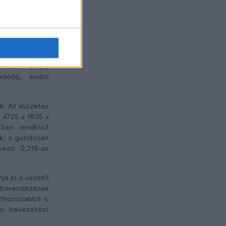
ndszer. Ehhez a
a kialakított
ta. Az e-TNGA
ttak ki, amely
tásából (mély
dódó, kiváló
l. Az előzetes
 4725 x 1835 x
ően rendkívül
sák, a gondosan
vező: 0,218-as
ja el a vezető
 berendezések
otthonosabbá is
ci bevezetést