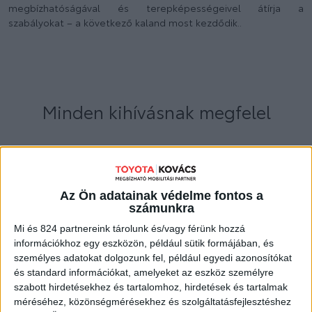
megbízhatóságával és terepképességeivel átírja a
szabályokat – a következő kaland most kezdődik..
Minden kihívásnak megfelel
A Multi-Terrain terepválasztó rendszer optimalizálja a
felfüggesztést és a hajtásláncot a különböző
terepviszonyokhoz. Amikor pedig a vezetés technikásabbá
Az Ön adatainak védelme fontos a
válik, a kúszásvezérlés gondoskodik a sebességről, így Ön a
számunkra
kerekek útjára és a kormányzásra összpontosíthat.
Mi és 824 partnereink tárolunk és/vagy férünk hozzá
információkhoz egy eszközön, például sütik formájában, és
személyes adatokat dolgozunk fel, például egyedi azonosítókat
és standard információkat, amelyeket az eszköz személyre
Valóban időtlen
szabott hirdetésekhez és tartalomhoz, hirdetések és tartalmak
méréséhez, közönségmérésekhez és szolgáltatásfejlesztéshez