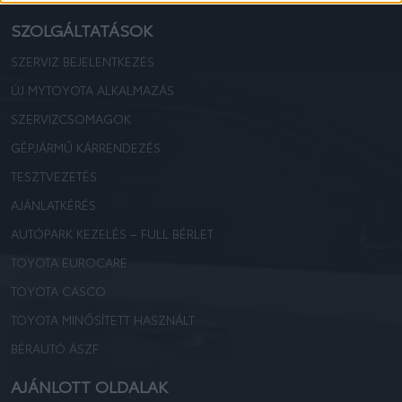
SZOLGÁLTATÁSOK
SZERVIZ BEJELENTKEZÉS
ÚJ MYTOYOTA ALKALMAZÁS
SZERVIZCSOMAGOK
GÉPJÁRMŰ KÁRRENDEZÉS
TESZTVEZETÉS
AJÁNLATKÉRÉS
AUTÓPARK KEZELÉS – FULL BÉRLET
TOYOTA EUROCARE
TOYOTA CASCO
TOYOTA MINŐSÍTETT HASZNÁLT
BÉRAUTÓ ÁSZF
AJÁNLOTT OLDALAK