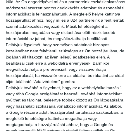
küld.
Az Ön engedélyével mi és a partnereink eszközleolvasásos
módszerrel szerzett pontos geolokációs adatokat és azonosítási
A Land Cruiser univerzális vonzerejével mindig is túllépett a
információkat is felhasználhatunk. A megfelelő helyre kattintva
változó trendeken – ez a fajta rátermettség sosem megy ki a
hozzájárulhat ahhoz, hogy mi és a 824 partnereink a fent leírtak
divatból. Az időtlen, csak előrendeléssel elérhető új First
szerint adatkezelést végezzünk. Másik lehetőségként a
Edition ezt a halhatatlanságot ünnepli.
hozzájárulás megadása vagy elutasítása előtt részletesebb
információkhoz juthat, és megváltoztathatja beállításait.
Felhívjuk figyelmét, hogy személyes adatainak bizonyos
kezeléséhez nem feltétlenül szükséges az Ön hozzájárulása, de
Vissza a gyökerekhez
jogában áll tiltakozni az ilyen jellegű adatkezelés ellen. A
beállításai csak erre a weboldalra érvényesek. Bármikor
megváltoztathatja a preferenciáit, vagy visszavonhatja
Az eredeti Land Cruiser inkább a funkció diadala volt a forma
hozzájárulását, ha visszatér erre az oldalra, és rákattint az oldal
felett. Ugyanez a robusztus autentikusság formálta az új Land
alján található "Adatvédelem" gombra.
Cruisert is. Erőteljes, hátratolt utaskabinnal és elementáris,
Felhívjuk továbbá a figyelmet, hogy ez a webhely/alkalmazás 1
letisztult esztétikával ez lett az új terepjárós viszonyítási pont,
vagy több Google szolgáltatást használ, továbbá információkat
a kaland megtestesült szelleme.
gyűjthet és tárolhat, beleértve többek között az Ön látogatására
vagy használati szokásaira vonatkozó információkat. Az alábbi,
a Google részére adott hozzájárulást tartalmazó szakaszban, a
megfelelő lehetőségre kattintva megadhatja vagy
A rátermettség még sosem
megtagadhatja a hozzájárulását ahhoz, hogy a Google és
annak harmadik féltől származó címkéi felhasználják az Ön