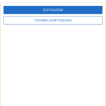
ELFOGADOM
TOVÁBBI LEHETŐSÉGEK
LETÖLTÉSEK ÉS ALKALMAZÁSOK
Árlista
Katalógus
Ajánlatkérés
Tesztvezetés
Konfigurátor