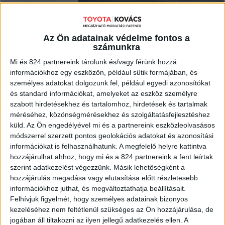
MEGNÉZEM
Az Ön adatainak védelme fontos a
számunkra
Mi és 824 partnereink tárolunk és/vagy férünk hozzá
információkhoz egy eszközön, például sütik formájában, és
személyes adatokat dolgozunk fel, például egyedi azonosítókat
és standard információkat, amelyeket az eszköz személyre
szabott hirdetésekhez és tartalomhoz, hirdetések és tartalmak
méréséhez, közönségmérésekhez és szolgáltatásfejlesztéshez
küld.
Az Ön engedélyével mi és a partnereink eszközleolvasásos
módszerrel szerzett pontos geolokációs adatokat és azonosítási
információkat is felhasználhatunk. A megfelelő helyre kattintva
hozzájárulhat ahhoz, hogy mi és a 824 partnereink a fent leírtak
szerint adatkezelést végezzünk. Másik lehetőségként a
hozzájárulás megadása vagy elutasítása előtt részletesebb
információkhoz juthat, és megváltoztathatja beállításait.
Felhívjuk figyelmét, hogy személyes adatainak bizonyos
kezeléséhez nem feltétlenül szükséges az Ön hozzájárulása, de
jogában áll tiltakozni az ilyen jellegű adatkezelés ellen. A