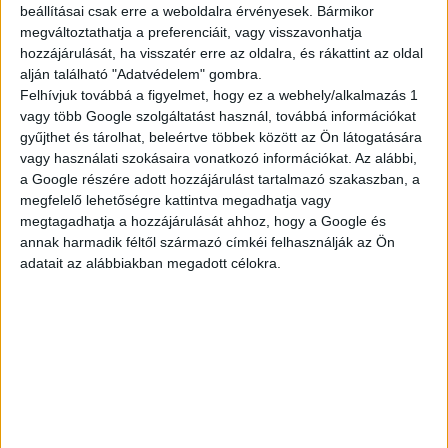
beállításai csak erre a weboldalra érvényesek. Bármikor
megváltoztathatja a preferenciáit, vagy visszavonhatja
TELJES KÍNÁLAT
hozzájárulását, ha visszatér erre az oldalra, és rákattint az oldal
alján található "Adatvédelem" gombra.
Felhívjuk továbbá a figyelmet, hogy ez a webhely/alkalmazás 1
vagy több Google szolgáltatást használ, továbbá információkat
gyűjthet és tárolhat, beleértve többek között az Ön látogatására
AKTUÁLIS
vagy használati szokásaira vonatkozó információkat. Az alábbi,
a Google részére adott hozzájárulást tartalmazó szakaszban, a
megfelelő lehetőségre kattintva megadhatja vagy
megtagadhatja a hozzájárulását ahhoz, hogy a Google és
AJÁNLATAINK
annak harmadik féltől származó címkéi felhasználják az Ön
adatait az alábbiakban megadott célokra.