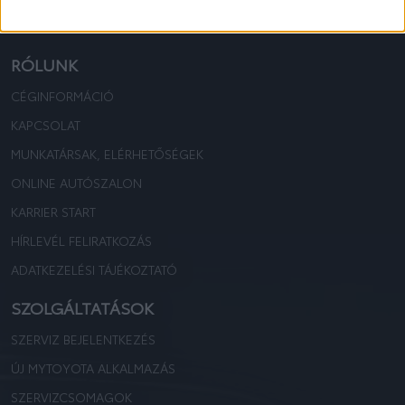
TOYOTA KOVÁCS
TOYOTA KOVÁCS
RÓLUNK
CÉGINFORMÁCIÓ
KAPCSOLAT
MUNKATÁRSAK, ELÉRHETŐSÉGEK
ONLINE AUTÓSZALON
KARRIER START
HÍRLEVÉL FELIRATKOZÁS
ADATKEZELÉSI TÁJÉKOZTATÓ
SZOLGÁLTATÁSOK
SZERVIZ BEJELENTKEZÉS
ÚJ MYTOYOTA ALKALMAZÁS
SZERVIZCSOMAGOK