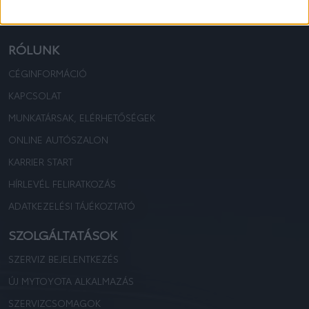
TOYOTA KOVÁCS
TOYOTA KOVÁCS
RÓLUNK
CÉGINFORMÁCIÓ
KAPCSOLAT
MUNKATÁRSAK, ELÉRHETŐSÉGEK
ONLINE AUTÓSZALON
KARRIER START
HÍRLEVÉL FELIRATKOZÁS
ADATKEZELÉSI TÁJÉKOZTATÓ
SZOLGÁLTATÁSOK
SZERVIZ BEJELENTKEZÉS
ÚJ MYTOYOTA ALKALMAZÁS
SZERVIZCSOMAGOK