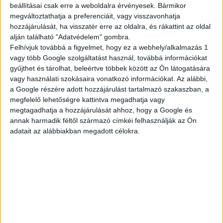
beállításai csak erre a weboldalra érvényesek. Bármikor
megváltoztathatja a preferenciáit, vagy visszavonhatja
TELJES KÍNÁLAT
hozzájárulását, ha visszatér erre az oldalra, és rákattint az oldal
alján található "Adatvédelem" gombra.
Felhívjuk továbbá a figyelmet, hogy ez a webhely/alkalmazás 1
vagy több Google szolgáltatást használ, továbbá információkat
gyűjthet és tárolhat, beleértve többek között az Ön látogatására
AKTUÁLIS
vagy használati szokásaira vonatkozó információkat. Az alábbi,
a Google részére adott hozzájárulást tartalmazó szakaszban, a
megfelelő lehetőségre kattintva megadhatja vagy
megtagadhatja a hozzájárulását ahhoz, hogy a Google és
AJÁNLATAINK
annak harmadik féltől származó címkéi felhasználják az Ön
adatait az alábbiakban megadott célokra.