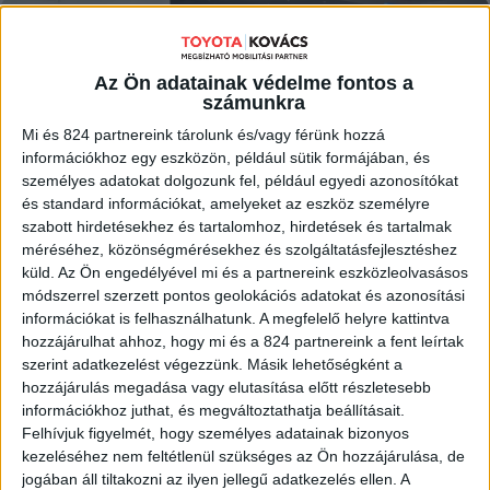
MEGNÉZEM
Az Ön adatainak védelme fontos a
számunkra
Mi és 824 partnereink tárolunk és/vagy férünk hozzá
információkhoz egy eszközön, például sütik formájában, és
személyes adatokat dolgozunk fel, például egyedi azonosítókat
és standard információkat, amelyeket az eszköz személyre
szabott hirdetésekhez és tartalomhoz, hirdetések és tartalmak
méréséhez, közönségmérésekhez és szolgáltatásfejlesztéshez
küld.
Az Ön engedélyével mi és a partnereink eszközleolvasásos
módszerrel szerzett pontos geolokációs adatokat és azonosítási
információkat is felhasználhatunk. A megfelelő helyre kattintva
hozzájárulhat ahhoz, hogy mi és a 824 partnereink a fent leírtak
szerint adatkezelést végezzünk. Másik lehetőségként a
hozzájárulás megadása vagy elutasítása előtt részletesebb
információkhoz juthat, és megváltoztathatja beállításait.
Felhívjuk figyelmét, hogy személyes adatainak bizonyos
kezeléséhez nem feltétlenül szükséges az Ön hozzájárulása, de
jogában áll tiltakozni az ilyen jellegű adatkezelés ellen. A