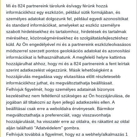
Mi és 824 partnereink tárolunk és/vagy férünk hozzá
A tavalyi évben és az idei év első két
információkhoz egy eszközön, például sütik formájában, és
személyes adatokat dolgozunk fel, például egyedi azonosítókat
hónapjában a teljes magyarországi
és standard információkat, amelyeket az eszköz személyre
személyautó és kishaszongépjármű piacon is
szabott hirdetésekhez és tartalomhoz, hirdetések és tartalmak
méréséhez, közönségmérésekhez és szolgáltatásfejlesztéshez
első helyet szerző Toyota az első negyedévet
küld.
Az Ön engedélyével mi és a partnereink eszközleolvasásos
a teljes piacon minimális lemaradással,
módszerrel szerzett pontos geolokációs adatokat és azonosítási
információkat is felhasználhatunk. A megfelelő helyre kattintva
5.067 új autó értékesítésével, 13,5%-os piaci
hozzájárulhat ahhoz, hogy mi és a 824 partnereink a fent leírtak
részesedéssel a második helyen zárta. A
szerint adatkezelést végezzünk. Másik lehetőségként a
Magyarországon forgalomban maradó
hozzájárulás megadása vagy elutasítása előtt részletesebb
információkhoz juthat, és megváltoztathatja beállításait.
autókról reális képet mutató kivonásokkal
Felhívjuk figyelmét, hogy személyes adatainak bizonyos
tisztított újautó piacon azonban 4.917 új
kezeléséhez nem feltétlenül szükséges az Ön hozzájárulása, de
jogában áll tiltakozni az ilyen jellegű adatkezelés ellen. A
autó értékesítésével, 16%-os piaci
beállításai csak erre a weboldalra érvényesek. Bármikor
részesedéssel toronymagasan az első
megváltoztathatja a preferenciáit, vagy visszavonhatja
hozzájárulását, ha visszatér erre az oldalra, és rákattint az oldal
végzett a környezettudatos japán
alján található "Adatvédelem" gombra.
autómárka. Jól illusztrálja, hogy a kivonások
Felhívjuk továbbá a figyelmet, hogy ez a webhely/alkalmazás 1