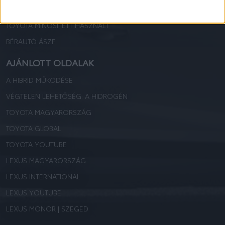
TOYOTA CASCO
TOYOTA MINŐSÍTETT HASZNÁLT
BÉRAUTÓ ÁSZF
AJÁNLOTT OLDALAK
A HIBRID MŰKÖDÉSE
VÉGTELEN LEHETŐSÉG: A HIDROGÉN
TOYOTA MAGYARORSZÁG
TOYOTA GLOBAL
TOYOTA YOUTUBE
LEXUS MAGYARORSZÁG
LEXUS INTERNATIONAL
LEXUS YOUTUBE
LEXUS MONOR | SZEGED