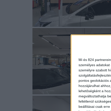
Mi és 824 partnerein
személyes adatokat d
személyre szabott h
szolgáltatásfejleszté
pontos geolokációs a
hozzájárulhat ahhoz,
lehetőségként a hozz
megváltoztathatja beá
feltétlenül szükséges
beállításai csak err