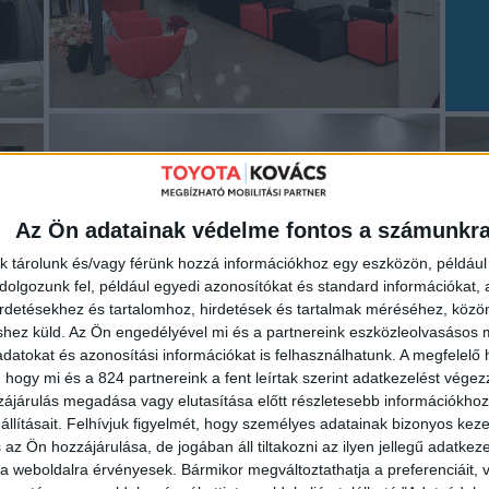
Az Ön adatainak védelme fontos a számunkr
k tárolunk és/vagy férünk hozzá információkhoz egy eszközön, például 
olgozunk fel, például egyedi azonosítókat és standard információkat,
irdetésekhez és tartalomhoz, hirdetések és tartalmak méréséhez, kö
shez küld.
Az Ön engedélyével mi és a partnereink eszközleolvasásos m
datokat és azonosítási információkat is felhasználhatunk. A megfelelő h
 hogy mi és a 824 partnereink a fent leírtak szerint adatkezelést vége
ájárulás megadása vagy elutasítása előtt részletesebb információkhoz 
llításait.
Felhívjuk figyelmét, hogy személyes adatainak bizonyos ke
 az Ön hozzájárulása, de jogában áll tiltakozni az ilyen jellegű adatkeze
e a weboldalra érvényesek. Bármikor megváltoztathatja a preferenciáit,