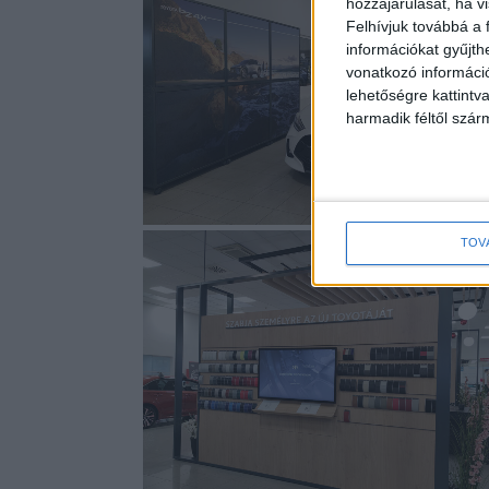
hozzájárulását, ha vi
Felhívjuk továbbá a 
információkat gyűjth
vonatkozó információ
lehetőségre kattint
harmadik féltől szár
TOV