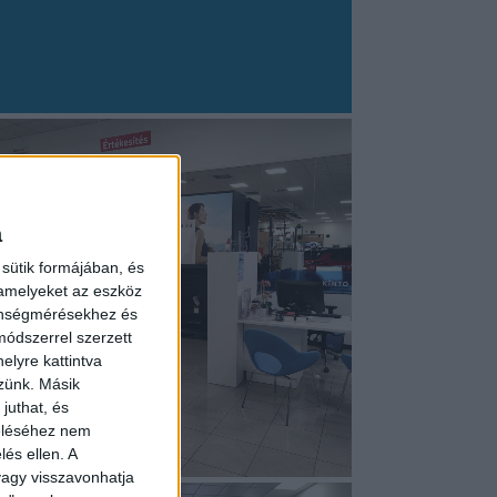
a
sütik formájában, és
 amelyeket az eszköz
zönségmérésekhez és
ódszerrel szerzett
elyre kattintva
zzünk. Másik
juthat, és
zeléséhez nem
lés ellen. A
 vagy visszavonhatja