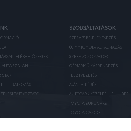
UNK
SZOLGÁLTATÁSOK
FORMÁCIÓ
SZERVIZ BEJELENTKEZÉS
OLAT
ÚJ MYTOYOTA ALKALMAZÁS
TÁRSAK, ELÉRHETŐSÉGEK
SZERVIZCSOMAGOK
E AUTÓSZALON
GÉPJÁRMŰ KÁRRENDEZÉS
R START
TESZTVEZETÉS
ÉL FELIRATKOZÁS
AJÁNLATKÉRÉS
ZELÉSI TÁJÉKOZTATÓ
AUTÓPARK KEZELÉS – FULL BÉRL
TOYOTA EUROCARE
TOYOTA CASCO
TOYOTA MINŐSÍTETT HASZNÁLT
BÉRAUTÓ ÁSZF