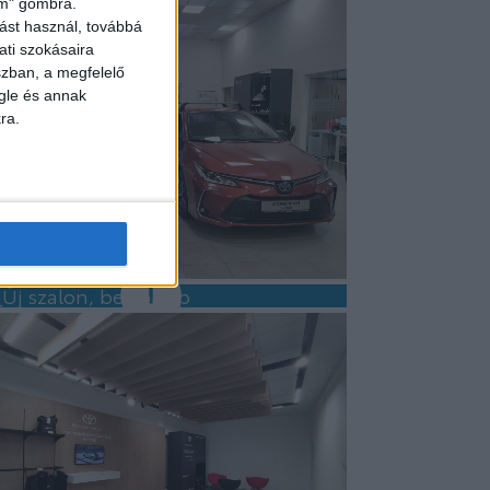
lem" gombra.
ást használ, továbbá
ati szokásaira
szban, a megfelelő
gle és annak
ra.