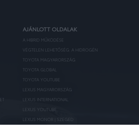
AJÁNLOTT OLDALAK
A HIBRID MŰKÖDÉSE
VÉGTELEN LEHETŐSÉG: A HIDROGÉN
TOYOTA MAGYARORSZÁG
TOYOTA GLOBAL
TOYOTA YOUTUBE
LEXUS MAGYARORSZÁG
ET
LEXUS INTERNATIONAL
LEXUS YOUTUBE
LEXUS MONOR | SZEGED