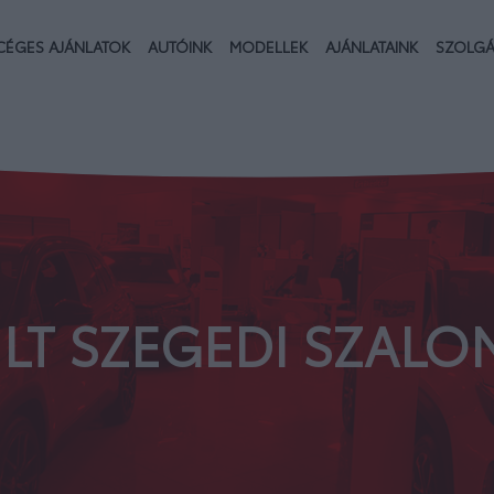
CÉGES AJÁNLATOK
AUTÓINK
MODELLEK
AJÁNLATAINK
SZOLGÁ
LT SZEGEDI SZALO