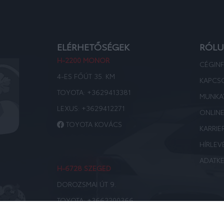
ELÉRHETŐSÉGEK
RÓL
H-2200 MONOR
CÉGIN
4-ES FŐÚT 35. KM
KAPCS
TOYOTA:
+3629413381
MUNKA
LEXUS:
+3629412271
ONLIN
TOYOTA KOVÁCS
KARRIE
HÍRLEV
ADATKE
H-6728 SZEGED
DOROZSMAI ÚT 9.
TOYOTA:
+3662200366
LEXUS:
+3662200367