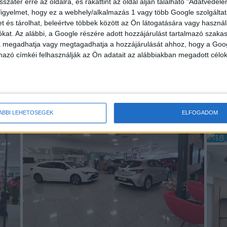
sszatér erre az oldalra, és rákattint az oldal alján található "Adatvéde
figyelmet, hogy ez a webhely/alkalmazás 1 vagy több Google szolgáltat
et és tárolhat, beleértve többek között az Ön látogatására vagy használ
kat. Az alábbi, a Google részére adott hozzájárulást tartalmazó szaka
va megadhatja vagy megtagadhatja a hozzájárulását ahhoz, hogy a Goo
mazó címkéi felhasználják az Ön adatait az alábbiakban megadott célok
ÁBBI LEHETŐSÉGEK
ELFOGADOM