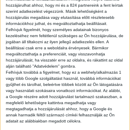
kreativitást és a zseniális, gondolatébresztő, világjobbító
hozzájárulhat ahhoz, hogy mi és a 824 partnereink a fent leírtak
koncepciókat – következzenek hát a legjobbak
szerint adatkezelést végezzünk. Másik lehetőségként a
hozzájárulás megadása vagy elutasítása előtt részletesebb
Fődíjas nyerteseink:
információkhoz juthat, és megváltoztathatja beállításait.
8 év alatti korosztály
Felhívjuk figyelmét, hogy személyes adatainak bizonyos
I. helyezett GERGELY MAJA KLAUDIA – (Péteri) –
kezeléséhez nem feltétlenül szükséges az Ön hozzájárulása, de
nyereménye: Samsung Galaxy Tablet S7 WIFI 11,0″ 128 GB
jogában áll tiltakozni az ilyen jellegű adatkezelés ellen. A
és egy hét Toyota hibrid autó tesztvezetés;
beállításai csak erre a weboldalra érvényesek. Bármikor
II. helyezett – TOMPOS ANNA JÚLIA (Péteri) –
megváltoztathatja a preferenciáit, vagy visszavonhatja
nyereménye: Samsung Galaxy Tablet S6 Lite WIFI 10,4″ 64
hozzájárulását, ha visszatér erre az oldalra, és rákattint az oldal
GB
alján található "Adatvédelem" gombra.
III. helyezett – KOCSIS LAURA KORNÉLIA, (Sándorfalva) –
Felhívjuk továbbá a figyelmet, hogy ez a webhely/alkalmazás 1
nyereménye: Samsung Galaxy Tablet A7 WIFI 10,4″ 32 GB
vagy több Google szolgáltatást használ, továbbá információkat
gyűjthet és tárolhat, beleértve többek között az Ön látogatására
8-11 éves korosztály
vagy használati szokásaira vonatkozó információkat. Az alábbi,
III. helyezett – SZABÓ ZSÓFIA PETRA, (Sándorfalva) –
a Google részére adott hozzájárulást tartalmazó szakaszban, a
nyereménye: Samsung Galaxy Tablet A7 WIFI 10,4″ 32 GB
megfelelő lehetőségre kattintva megadhatja vagy
megtagadhatja a hozzájárulását ahhoz, hogy a Google és
Különdíjas nyertesünk:
annak harmadik féltől származó címkéi felhasználják az Ön
KOVÁCS TAMARA ESZTER (Sándorfalva)
–
Toyota
adatait az alábbiakban megadott célokra.
ajándékcsomagot kap