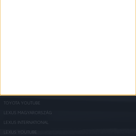
AUTÓPARK KEZELÉS – FULL BÉRLET
TOYOTA EUROCARE
TOYOTA CASCO
TOYOTA MINŐSÍTETT HASZNÁLT
BÉRAUTÓ ÁSZF
AJÁNLOTT OLDALAK
A HIBRID MŰKÖDÉSE
VÉGTELEN LEHETŐSÉG: A HIDROGÉN
TOYOTA MAGYARORSZÁG
TOYOTA GLOBAL
TOYOTA YOUTUBE
LEXUS MAGYARORSZÁG
LEXUS INTERNATIONAL
LEXUS YOUTUBE