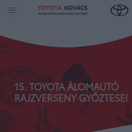
15. TOYOTA ÁLOMAUTÓ
RAJZVERSENY GYŐZTESEI