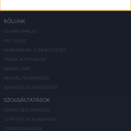
TOYOTA KOVÁCS
TOYOTA KOVÁCS
RÓLUNK
CÉGINFORMÁCIÓ
KAPCSOLAT
MUNKATÁRSAK, ELÉRHETŐSÉGEK
ONLINE AUTÓSZALON
KARRIER START
HÍRLEVÉL FELIRATKOZÁS
ADATKEZELÉSI TÁJÉKOZTATÓ
SZOLGÁLTATÁSOK
SZERVIZ BEJELENTKEZÉS
ÚJ MYTOYOTA ALKALMAZÁS
SZERVIZCSOMAGOK