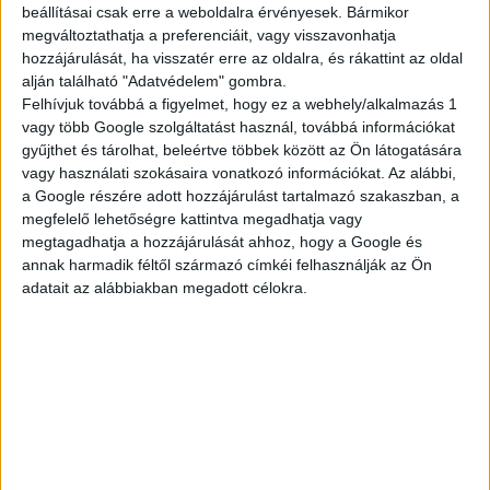
beállításai csak erre a weboldalra érvényesek. Bármikor
megváltoztathatja a preferenciáit, vagy visszavonhatja
TELJES KÍNÁLAT
hozzájárulását, ha visszatér erre az oldalra, és rákattint az oldal
alján található "Adatvédelem" gombra.
Felhívjuk továbbá a figyelmet, hogy ez a webhely/alkalmazás 1
vagy több Google szolgáltatást használ, továbbá információkat
gyűjthet és tárolhat, beleértve többek között az Ön látogatására
AKTUÁLIS
vagy használati szokásaira vonatkozó információkat. Az alábbi,
a Google részére adott hozzájárulást tartalmazó szakaszban, a
megfelelő lehetőségre kattintva megadhatja vagy
megtagadhatja a hozzájárulását ahhoz, hogy a Google és
AJÁNLATAINK
annak harmadik féltől származó címkéi felhasználják az Ön
adatait az alábbiakban megadott célokra.