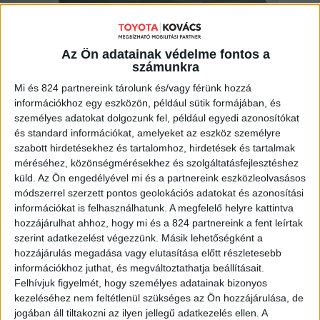
MEGNÉZEM
Az Ön adatainak védelme fontos a
számunkra
Mi és 824 partnereink tárolunk és/vagy férünk hozzá
információkhoz egy eszközön, például sütik formájában, és
személyes adatokat dolgozunk fel, például egyedi azonosítókat
és standard információkat, amelyeket az eszköz személyre
szabott hirdetésekhez és tartalomhoz, hirdetések és tartalmak
méréséhez, közönségmérésekhez és szolgáltatásfejlesztéshez
küld.
Az Ön engedélyével mi és a partnereink eszközleolvasásos
módszerrel szerzett pontos geolokációs adatokat és azonosítási
információkat is felhasználhatunk. A megfelelő helyre kattintva
hozzájárulhat ahhoz, hogy mi és a 824 partnereink a fent leírtak
szerint adatkezelést végezzünk. Másik lehetőségként a
hozzájárulás megadása vagy elutasítása előtt részletesebb
információkhoz juthat, és megváltoztathatja beállításait.
Felhívjuk figyelmét, hogy személyes adatainak bizonyos
kezeléséhez nem feltétlenül szükséges az Ön hozzájárulása, de
jogában áll tiltakozni az ilyen jellegű adatkezelés ellen. A