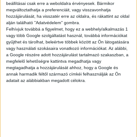
beállításai csak erre a weboldalra érvényesek. Bármikor
megváltoztathatja a preferenciáit, vagy visszavonhatja
TELJES KÍNÁLAT
hozzájárulását, ha visszatér erre az oldalra, és rákattint az oldal
alján található "Adatvédelem" gombra.
Felhívjuk továbbá a figyelmet, hogy ez a webhely/alkalmazás 1
vagy több Google szolgáltatást használ, továbbá információkat
gyűjthet és tárolhat, beleértve többek között az Ön látogatására
AKTUÁLIS
vagy használati szokásaira vonatkozó információkat. Az alábbi,
a Google részére adott hozzájárulást tartalmazó szakaszban, a
megfelelő lehetőségre kattintva megadhatja vagy
megtagadhatja a hozzájárulását ahhoz, hogy a Google és
AJÁNLATAINK
annak harmadik féltől származó címkéi felhasználják az Ön
adatait az alábbiakban megadott célokra.