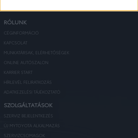
TOYOTA KOVÁCS
TOYOTA KOVÁCS
RÓLUNK
CÉGINFORMÁCIÓ
KAPCSOLAT
MUNKATÁRSAK, ELÉRHETŐSÉGEK
ONLINE AUTÓSZALON
KARRIER START
HÍRLEVÉL FELIRATKOZÁS
ADATKEZELÉSI TÁJÉKOZTATÓ
SZOLGÁLTATÁSOK
SZERVIZ BEJELENTKEZÉS
ÚJ MYTOYOTA ALKALMAZÁS
SZERVIZCSOMAGOK