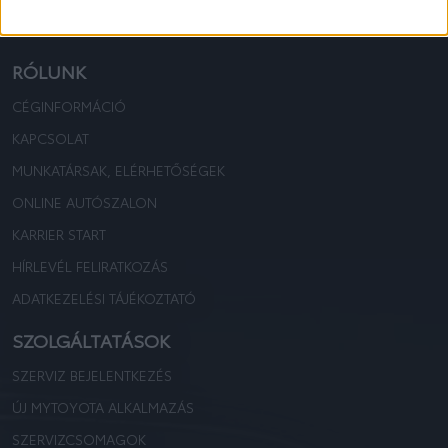
TOYOTA KOVÁCS
TOYOTA KOVÁCS
RÓLUNK
CÉGINFORMÁCIÓ
KAPCSOLAT
MUNKATÁRSAK, ELÉRHETŐSÉGEK
ONLINE AUTÓSZALON
KARRIER START
HÍRLEVÉL FELIRATKOZÁS
ADATKEZELÉSI TÁJÉKOZTATÓ
SZOLGÁLTATÁSOK
SZERVIZ BEJELENTKEZÉS
ÚJ MYTOYOTA ALKALMAZÁS
SZERVIZCSOMAGOK