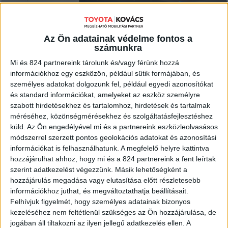
MEGNÉZEM
Az Ön adatainak védelme fontos a
számunkra
Mi és 824 partnereink tárolunk és/vagy férünk hozzá
információkhoz egy eszközön, például sütik formájában, és
személyes adatokat dolgozunk fel, például egyedi azonosítókat
és standard információkat, amelyeket az eszköz személyre
szabott hirdetésekhez és tartalomhoz, hirdetések és tartalmak
méréséhez, közönségmérésekhez és szolgáltatásfejlesztéshez
küld.
Az Ön engedélyével mi és a partnereink eszközleolvasásos
módszerrel szerzett pontos geolokációs adatokat és azonosítási
információkat is felhasználhatunk. A megfelelő helyre kattintva
hozzájárulhat ahhoz, hogy mi és a 824 partnereink a fent leírtak
szerint adatkezelést végezzünk. Másik lehetőségként a
hozzájárulás megadása vagy elutasítása előtt részletesebb
információkhoz juthat, és megváltoztathatja beállításait.
Felhívjuk figyelmét, hogy személyes adatainak bizonyos
kezeléséhez nem feltétlenül szükséges az Ön hozzájárulása, de
jogában áll tiltakozni az ilyen jellegű adatkezelés ellen. A