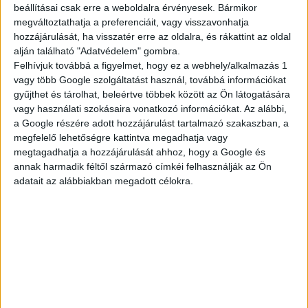
beállításai csak erre a weboldalra érvényesek. Bármikor
megváltoztathatja a preferenciáit, vagy visszavonhatja
TELJES KÍNÁLAT
hozzájárulását, ha visszatér erre az oldalra, és rákattint az oldal
alján található "Adatvédelem" gombra.
Felhívjuk továbbá a figyelmet, hogy ez a webhely/alkalmazás 1
vagy több Google szolgáltatást használ, továbbá információkat
gyűjthet és tárolhat, beleértve többek között az Ön látogatására
AKTUÁLIS
vagy használati szokásaira vonatkozó információkat. Az alábbi,
a Google részére adott hozzájárulást tartalmazó szakaszban, a
megfelelő lehetőségre kattintva megadhatja vagy
megtagadhatja a hozzájárulását ahhoz, hogy a Google és
AJÁNLATAINK
annak harmadik féltől származó címkéi felhasználják az Ön
adatait az alábbiakban megadott célokra.