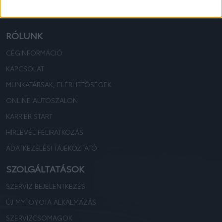
TOYOTA KOVÁCS
TOYOTA KOVÁCS
RÓLUNK
CÉGINFORMÁCIÓ
KAPCSOLAT
MUNKATÁRSAK, ELÉRHETŐSÉGEK
ONLINE AUTÓSZALON
KARRIER START
HÍRLEVÉL FELIRATKOZÁS
ADATKEZELÉSI TÁJÉKOZTATÓ
SZOLGÁLTATÁSOK
SZERVIZ BEJELENTKEZÉS
ÚJ MYTOYOTA ALKALMAZÁS
SZERVIZCSOMAGOK