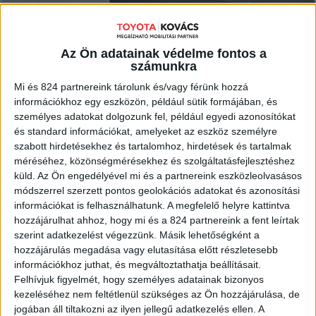
MEGNÉZEM
Az Ön adatainak védelme fontos a
számunkra
Mi és 824 partnereink tárolunk és/vagy férünk hozzá
információkhoz egy eszközön, például sütik formájában, és
személyes adatokat dolgozunk fel, például egyedi azonosítókat
és standard információkat, amelyeket az eszköz személyre
szabott hirdetésekhez és tartalomhoz, hirdetések és tartalmak
méréséhez, közönségmérésekhez és szolgáltatásfejlesztéshez
küld.
Az Ön engedélyével mi és a partnereink eszközleolvasásos
módszerrel szerzett pontos geolokációs adatokat és azonosítási
információkat is felhasználhatunk. A megfelelő helyre kattintva
hozzájárulhat ahhoz, hogy mi és a 824 partnereink a fent leírtak
szerint adatkezelést végezzünk. Másik lehetőségként a
hozzájárulás megadása vagy elutasítása előtt részletesebb
információkhoz juthat, és megváltoztathatja beállításait.
Felhívjuk figyelmét, hogy személyes adatainak bizonyos
kezeléséhez nem feltétlenül szükséges az Ön hozzájárulása, de
jogában áll tiltakozni az ilyen jellegű adatkezelés ellen. A