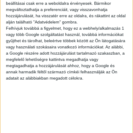
beállításai csak erre a weboldalra érvényesek. Bármikor
megváltoztathatja a preferenciáit, vagy visszavonhatja
TELJES KÍNÁLAT
hozzájárulását, ha visszatér erre az oldalra, és rákattint az oldal
alján található "Adatvédelem" gombra.
Felhívjuk továbbá a figyelmet, hogy ez a webhely/alkalmazás 1
vagy több Google szolgáltatást használ, továbbá információkat
gyűjthet és tárolhat, beleértve többek között az Ön látogatására
AKTUÁLIS
vagy használati szokásaira vonatkozó információkat. Az alábbi,
a Google részére adott hozzájárulást tartalmazó szakaszban, a
megfelelő lehetőségre kattintva megadhatja vagy
megtagadhatja a hozzájárulását ahhoz, hogy a Google és
AJÁNLATAINK
annak harmadik féltől származó címkéi felhasználják az Ön
adatait az alábbiakban megadott célokra.