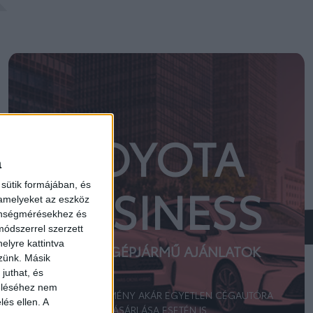
TOYOTA
a
sütik formájában, és
BUSINESS
 amelyeket az eszköz
zönségmérésekhez és
ódszerrel szerzett
elyre kattintva
SZEMÉLYGÉPJÁRMŰ AJÁNLATOK
zzünk. Másik
juthat, és
zeléséhez nem
FLOTTAKEDVEZMÉNY AKÁR EGYETLEN CÉGAUTÓRA
lés ellen. A
VÁSÁRLÁSA ESETÉN IS