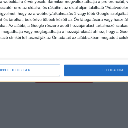
e a weboldalra érvényesek. Bármikor megváltoztathatja a preferenciáit,
sszatér erre az oldalra, és rákattint az oldal alján található "Adatvéde
EGYÉNI VÁLLALKOZÓK ÉS KAMARAI TAGOK RÉSZÉRE
figyelmet, hogy ez a webhely/alkalmazás 1 vagy több Google szolgáltat
et és tárolhat, beleértve többek között az Ön látogatására vagy használ
kat. Az alábbi, a Google részére adott hozzájárulást tartalmazó szaka
va megadhatja vagy megtagadhatja a hozzájárulását ahhoz, hogy a Goo
mazó címkéi felhasználják az Ön adatait az alábbiakban megadott célok
ÁBBI LEHETŐSÉGEK
ELFOGADOM
TOVÁBBI AJÁNLATAINK