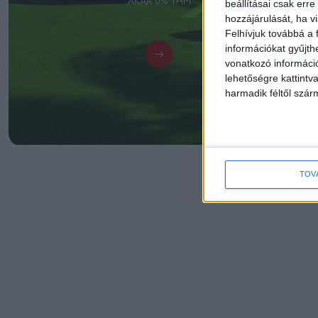
AKÁR 0% THM
beállításai csak err
hozzájárulását, ha vi
Felhívjuk továbbá a 
információkat gyűjth
vonatkozó információ
lehetőségre kattint
harmadik féltől szár
TOV