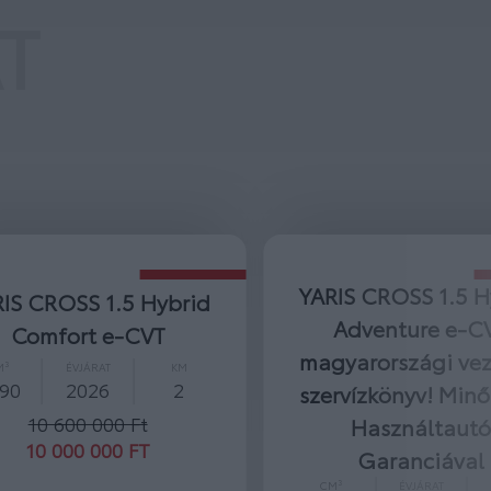
T
YARIS CROSS 1.5 H
IS CROSS 1.5 Hybrid
Adventure e-C
Comfort e-CVT
magyarországi vez
M³
ÉVJÁRAT
KM
490
2026
2
szervízkönyv! Minő
10 600 000 Ft
Használtaut
10 000 000 FT
Garanciával
CM³
ÉVJÁRAT