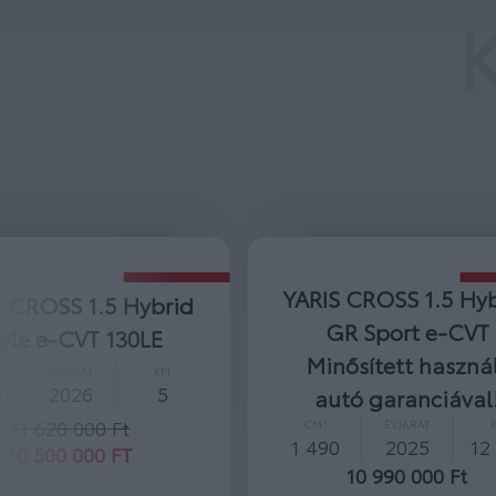
YARIS CROSS 1.5 Hy
S CROSS 1.5 Hybrid
GR Sport e-CVT
tyle e-CVT 130LE
Minősített haszná
ÉVJÁRAT
KM
0
2026
5
autó garanciával
11 620 000 Ft
CM³
ÉVJÁRAT
1 490
2025
12
10 500 000 FT
10 990 000 Ft