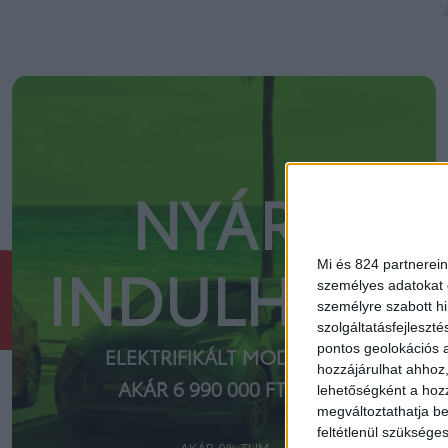
NYÁR.
Mi és 824 partnerein
INDULHAT?
személyes adatokat d
személyre szabott h
szolgáltatásfejleszté
pontos geolokációs a
ELEKTRIFIKÁLT MODELLEK
hozzájárulhat ahhoz,
AKÁR 6 990 000 FT-TÓL
lehetőségként a hozz
megváltoztathatja beá
feltétlenül szükséges