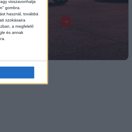
 vagy visszavonhatja
lem" gombra.
ást használ, továbbá
ati szokásaira
szban, a megfelelő
gle és annak
ra.