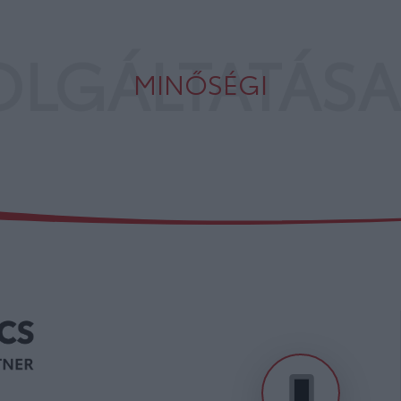
OLGÁLTATÁSA
MINŐSÉGI