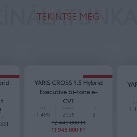
KÍNÁLATUNKA
TEKINTSE MEG
brid
YARIS CROSS 1.5 Hybrid
YAR
Executive bi-tone e-
lt
CVT
C
1 
!
CM³
ÉVJÁRAT
KM
1 490
2026
2
KM
12 445 000 Ft
 531
11 945 000 FT