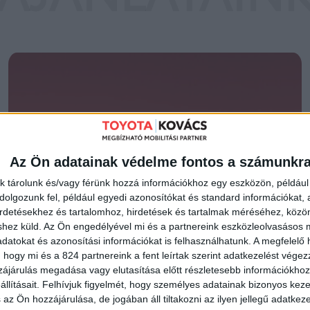
SPECIÁLIS
Az Ön adatainak védelme fontos a számunkr
HASZON-
k tárolunk és/vagy férünk hozzá információkhoz egy eszközön, például 
olgozunk fel, például egyedi azonosítókat és standard információkat,
irdetésekhez és tartalomhoz, hirdetések és tartalmak méréséhez, kö
GÉPJÁRMŰ
shez küld.
Az Ön engedélyével mi és a partnereink eszközleolvasásos m
datokat és azonosítási információkat is felhasználhatunk. A megfelelő h
 hogy mi és a 824 partnereink a fent leírtak szerint adatkezelést vége
ájárulás megadása vagy elutasítása előtt részletesebb információkhoz 
AJÁNLATOK
llításait.
Felhívjuk figyelmét, hogy személyes adatainak bizonyos ke
 az Ön hozzájárulása, de jogában áll tiltakozni az ilyen jellegű adatkeze