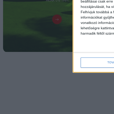
AKÁR 0% THM
beállításai csak err
hozzájárulását, ha vi
Felhívjuk továbbá a 
információkat gyűjth
vonatkozó információ
lehetőségre kattint
harmadik féltől szár
TOV