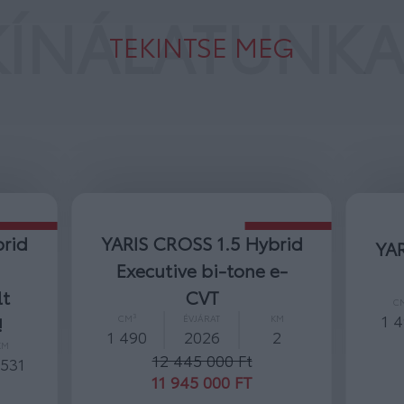
KÍNÁLATUNKA
TEKINTSE MEG
.5 Hybrid
YARIS CROSS 1.5 Hybrid
-tone e-
Comfort e-CVT
CM³
ÉVJÁRAT
KM
1 490
2026
2
KM
2
10 600 000 Ft
00 Ft
10 000 000 FT
00 FT