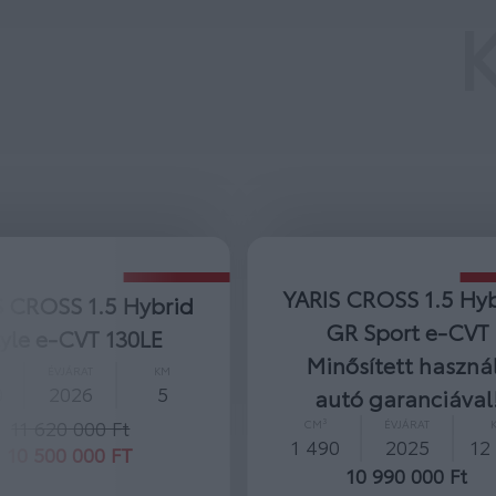
YARIS CROSS 1.5 Hybrid
YARIS CROSS 1
GR Sport e-CVT
Executive bi
Minősített használt
CVT
autó garanciával!
CM³
ÉVJÁRAT
1 490
2026
CM³
ÉVJÁRAT
KM
12 445 0
1 490
2025
12 531
11 945 0
10 990 000 Ft