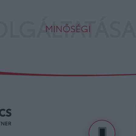
OLGÁLTATÁSA
MINŐSÉGI