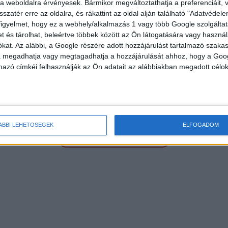
e a weboldalra érvényesek. Bármikor megváltoztathatja a preferenciáit,
sszatér erre az oldalra, és rákattint az oldal alján található "Adatvéde
EGYÉNI VÁLLALKOZÓK ÉS KAMARAI TAGOK RÉSZÉRE
figyelmet, hogy ez a webhely/alkalmazás 1 vagy több Google szolgáltat
et és tárolhat, beleértve többek között az Ön látogatására vagy használ
kat. Az alábbi, a Google részére adott hozzájárulást tartalmazó szaka
va megadhatja vagy megtagadhatja a hozzájárulását ahhoz, hogy a Goo
mazó címkéi felhasználják az Ön adatait az alábbiakban megadott célok
ÁBBI LEHETŐSÉGEK
ELFOGADOM
TOVÁBBI AJÁNLATAINK