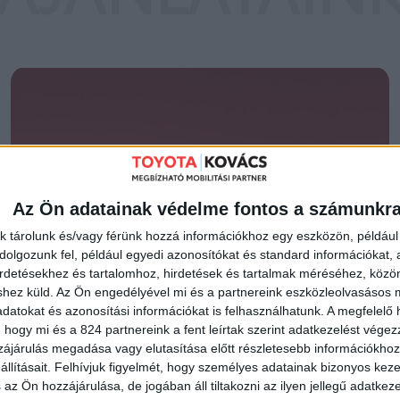
SPECIÁLIS
Az Ön adatainak védelme fontos a számunkr
HASZON-
k tárolunk és/vagy férünk hozzá információkhoz egy eszközön, például 
olgozunk fel, például egyedi azonosítókat és standard információkat,
irdetésekhez és tartalomhoz, hirdetések és tartalmak méréséhez, kö
GÉPJÁRMŰ
shez küld.
Az Ön engedélyével mi és a partnereink eszközleolvasásos m
datokat és azonosítási információkat is felhasználhatunk. A megfelelő h
 hogy mi és a 824 partnereink a fent leírtak szerint adatkezelést vége
ájárulás megadása vagy elutasítása előtt részletesebb információkhoz 
AJÁNLATOK
llításait.
Felhívjuk figyelmét, hogy személyes adatainak bizonyos ke
 az Ön hozzájárulása, de jogában áll tiltakozni az ilyen jellegű adatkeze