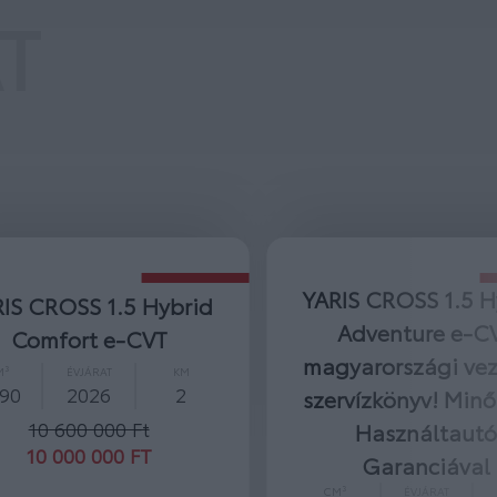
T
YARIS CROSS 1.5 Hybrid
YARIS 1.5 H
Adventure e-CVT
e-CVT Ké
magyarországi vezetett
azo
szervízkönyv! Minősített
CM³
ÉVJÁ
1 490
20
Használtautó
10 425 
Garanciával
9 600 
CM³
ÉVJÁRAT
KM