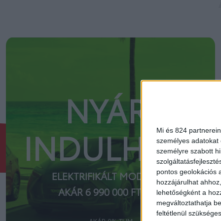
NYÁR.
Mi és 824 partnerein
INDULHAT?
személyes adatokat d
személyre szabott h
szolgáltatásfejleszté
pontos geolokációs a
ELEKTRIFIKÁLT MODELLEK
hozzájárulhat ahhoz,
AKÁR 6 990 000 FT-TÓL
lehetőségként a hozz
megváltoztathatja beá
feltétlenül szükséges