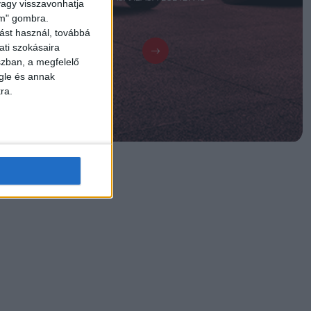
 vagy visszavonhatja
lem" gombra.
ást használ, továbbá
ati szokásaira
szban, a megfelelő
gle és annak
ra.