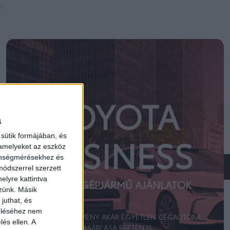
TOYOTA
a
sütik formájában, és
BUSINESS
 amelyeket az eszköz
zönségmérésekhez és
ódszerrel szerzett
elyre kattintva
SZEMÉLYGÉPJÁRMŰ AJÁNLATOK
zzünk. Másik
juthat, és
zeléséhez nem
FLOTTAKEDVEZMÉNY AKÁR EGYETLEN CÉGAUTÓRA
lés ellen. A
VÁSÁRLÁSA ESETÉN IS