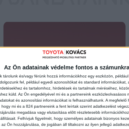
SPECIÁLIS
Az Ön adatainak védelme fontos a számunkr
HASZON-
k tárolunk és/vagy férünk hozzá információkhoz egy eszközön, például 
olgozunk fel, például egyedi azonosítókat és standard információkat,
irdetésekhez és tartalomhoz, hirdetések és tartalmak méréséhez, kö
GÉPJÁRMŰ
shez küld.
Az Ön engedélyével mi és a partnereink eszközleolvasásos m
datokat és azonosítási információkat is felhasználhatunk. A megfelelő h
 hogy mi és a 824 partnereink a fent leírtak szerint adatkezelést vége
ájárulás megadása vagy elutasítása előtt részletesebb információkhoz 
AJÁNLATOK
llításait.
Felhívjuk figyelmét, hogy személyes adatainak bizonyos ke
 az Ön hozzájárulása, de jogában áll tiltakozni az ilyen jellegű adatkeze