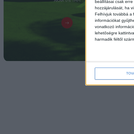
AKÁR 0% THM
beállításai csak err
hozzájárulását, ha vi
Felhívjuk továbbá a 
információkat gyűjth
vonatkozó információ
lehetőségre kattint
harmadik féltől szár
TOV