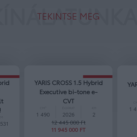
KÍNÁLATUNKA
TEKINTSE MEG
brid
YAR
YARIS CROSS 1.5 Hybrid
e-
Comfort e-CVT
mag
CM³
ÉVJÁRAT
KM
1 490
2026
2
KM
sze
2
10 600 000 Ft
10 000 000 FT
C