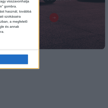
 vagy visszavonhatja
lem" gombra.
ást használ, továbbá
ati szokásaira
szban, a megfelelő
gle és annak
ra.