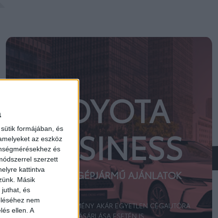
TOYOTA
a
sütik formájában, és
BUSINESS
 amelyeket az eszköz
zönségmérésekhez és
ódszerrel szerzett
elyre kattintva
SZEMÉLYGÉPJÁRMŰ AJÁNLATOK
zzünk. Másik
juthat, és
zeléséhez nem
FLOTTAKEDVEZMÉNY AKÁR EGYETLEN CÉGAUTÓRA
lés ellen. A
VÁSÁRLÁSA ESETÉN IS