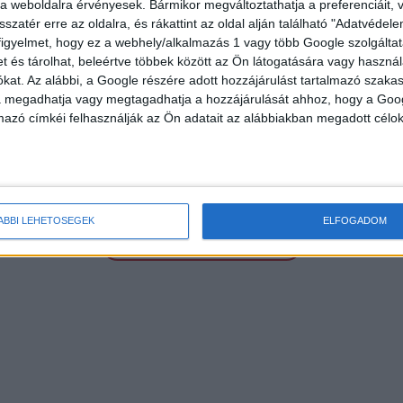
e a weboldalra érvényesek. Bármikor megváltoztathatja a preferenciáit,
sszatér erre az oldalra, és rákattint az oldal alján található "Adatvéde
EGYÉNI VÁLLALKOZÓK ÉS KAMARAI TAGOK RÉSZÉRE
figyelmet, hogy ez a webhely/alkalmazás 1 vagy több Google szolgáltat
et és tárolhat, beleértve többek között az Ön látogatására vagy használ
kat. Az alábbi, a Google részére adott hozzájárulást tartalmazó szaka
va megadhatja vagy megtagadhatja a hozzájárulását ahhoz, hogy a Goo
mazó címkéi felhasználják az Ön adatait az alábbiakban megadott célok
ÁBBI LEHETŐSÉGEK
ELFOGADOM
TOVÁBBI AJÁNLATAINK