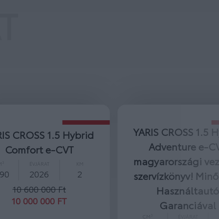
T
IS CROSS 1.5 Hybrid
YARIS 1.5 Hybrid 
Adventure e-CVT
e-CVT Készletr
yarországi vezetett
azonnal
rvízkönyv! Minősített
CM³
ÉVJÁRAT
1 490
2026
Használtautó
10 425 000 Ft
Garanciával
9 600 000 FT
M³
ÉVJÁRAT
KM