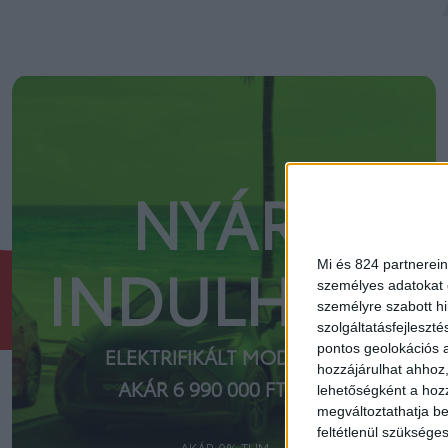
NYÁR.
Mi és 824 partnerein
INDULHAT?
személyes adatokat d
személyre szabott h
szolgáltatásfejleszté
pontos geolokációs a
ELEKTRIFIKÁLT MODELLEK
hozzájárulhat ahhoz,
AKÁR 6 990 000 FT-TÓL
lehetőségként a hozz
megváltoztathatja beá
feltétlenül szükséges