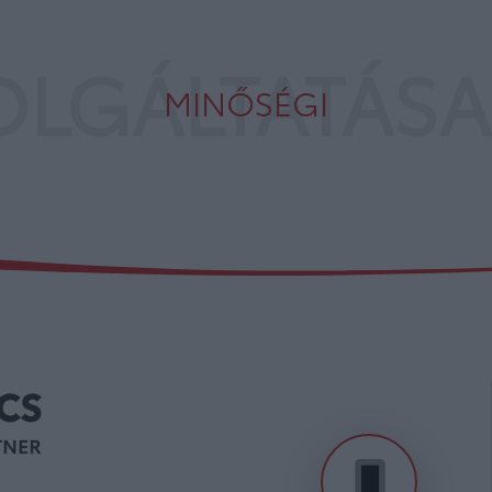
OLGÁLTATÁSA
MINŐSÉGI