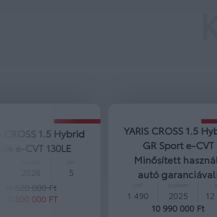
S CROSS 1.5 Hybrid
YARIS CROSS 1.5 Hy
GR Sport e-CVT
Executive bi-tone 
nősített használt
CVT
utó garanciával!
CM³
ÉVJÁRAT
1 490
2026
ÉVJÁRAT
KM
12 445 000 Ft
0
2025
12 531
11 945 000 FT
10 990 000 Ft