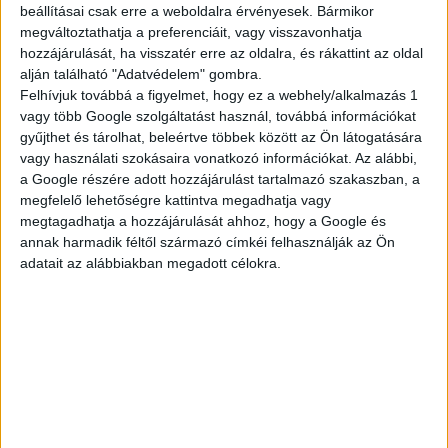
beállításai csak erre a weboldalra érvényesek. Bármikor
megváltoztathatja a preferenciáit, vagy visszavonhatja
TELJES KÍNÁLAT
hozzájárulását, ha visszatér erre az oldalra, és rákattint az oldal
alján található "Adatvédelem" gombra.
Felhívjuk továbbá a figyelmet, hogy ez a webhely/alkalmazás 1
vagy több Google szolgáltatást használ, továbbá információkat
gyűjthet és tárolhat, beleértve többek között az Ön látogatására
AKTUÁLIS
vagy használati szokásaira vonatkozó információkat. Az alábbi,
a Google részére adott hozzájárulást tartalmazó szakaszban, a
megfelelő lehetőségre kattintva megadhatja vagy
megtagadhatja a hozzájárulását ahhoz, hogy a Google és
AJÁNLATAINK
annak harmadik féltől származó címkéi felhasználják az Ön
adatait az alábbiakban megadott célokra.