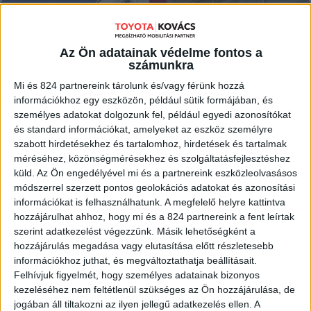
MEGNÉZEM
Az Ön adatainak védelme fontos a
számunkra
Mi és 824 partnereink tárolunk és/vagy férünk hozzá
információkhoz egy eszközön, például sütik formájában, és
személyes adatokat dolgozunk fel, például egyedi azonosítókat
és standard információkat, amelyeket az eszköz személyre
szabott hirdetésekhez és tartalomhoz, hirdetések és tartalmak
méréséhez, közönségmérésekhez és szolgáltatásfejlesztéshez
küld.
Az Ön engedélyével mi és a partnereink eszközleolvasásos
módszerrel szerzett pontos geolokációs adatokat és azonosítási
információkat is felhasználhatunk. A megfelelő helyre kattintva
hozzájárulhat ahhoz, hogy mi és a 824 partnereink a fent leírtak
szerint adatkezelést végezzünk. Másik lehetőségként a
hozzájárulás megadása vagy elutasítása előtt részletesebb
információkhoz juthat, és megváltoztathatja beállításait.
Felhívjuk figyelmét, hogy személyes adatainak bizonyos
kezeléséhez nem feltétlenül szükséges az Ön hozzájárulása, de
jogában áll tiltakozni az ilyen jellegű adatkezelés ellen. A