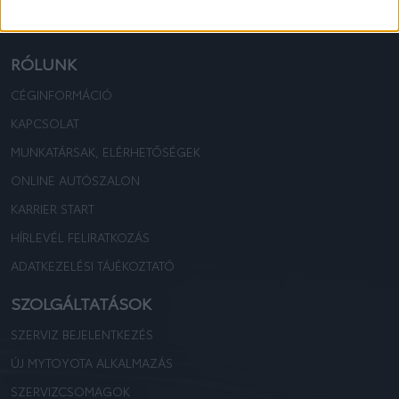
TOYOTA KOVÁCS
TOYOTA KOVÁCS
RÓLUNK
CÉGINFORMÁCIÓ
KAPCSOLAT
MUNKATÁRSAK, ELÉRHETŐSÉGEK
ONLINE AUTÓSZALON
KARRIER START
HÍRLEVÉL FELIRATKOZÁS
ADATKEZELÉSI TÁJÉKOZTATÓ
SZOLGÁLTATÁSOK
SZERVIZ BEJELENTKEZÉS
ÚJ MYTOYOTA ALKALMAZÁS
SZERVIZCSOMAGOK