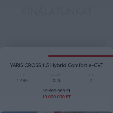
KÍNÁLATUNKAT
YARIS CROSS 1.5 Hybrid Adventure e-
CVT magyarországi vezetett
szervízkönyv! Minősített Használtautó
Garanciával
CM³
ÉVJÁRAT
KM
1 490
2022
20 293
11 790 000 Ft