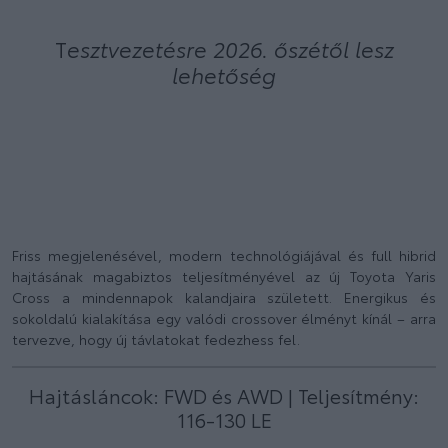
T
esztvezetésre 2026. őszétől lesz
lehetőség
ÁRLISTA
AJÁNLATKÉRÉS
Friss megjelenésével, modern technológiájával és full hibrid
hajtásának magabiztos teljesítményével az új Toyota Yaris
Cross a mindennapok kalandjaira született. Energikus és
sokoldalú kialakítása egy valódi crossover élményt kínál – arra
tervezve, hogy új távlatokat fedezhess fel.
Hajtásláncok: FWD és AWD | Teljesítmény:
116-130 LE