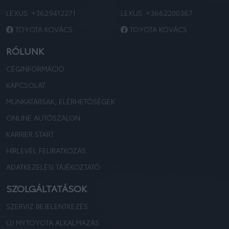
LEXUS:
+3629412271
LEXUS:
+3662200367
TOYOTA KOVÁCS
TOYOTA KOVÁCS
RÓLUNK
CÉGINFORMÁCIÓ
KAPCSOLAT
MUNKATÁRSAK, ELÉRHETŐSÉGEK
ONLINE AUTÓSZALON
KARRIER START
HÍRLEVÉL FELIRATKOZÁS
ADATKEZELÉSI TÁJÉKOZTATÓ
SZOLGÁLTATÁSOK
SZERVIZ BEJELENTKEZÉS
ÚJ MYTOYOTA ALKALMAZÁS