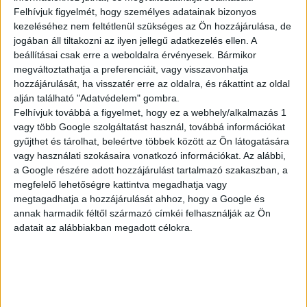
Felhívjuk figyelmét, hogy személyes adatainak bizonyos
Hozd ki a legtöbbet minden napból az új Yaris Cross
kezeléséhez nem feltétlenül szükséges az Ön hozzájárulása, de
segítségével. Aktív, városi életstílushoz tökéletesen illeszkedő
jogában áll tiltakozni az ilyen jellegű adatkezelés ellen. A
full hibrid hajtáslánca élénk gyorsulást és lenyűgöző
beállításai csak erre a weboldalra érvényesek. Bármikor
üzemanyag‑hatékonyságot kínál. Sima, erőteljes és élvezetes
megváltoztathatja a preferenciáit, vagy visszavonhatja
vezetési élményt nyújt, legyen szó munkába járásról vagy új
hozzájárulását, ha visszatér erre az oldalra, és rákattint az oldal
utak felfedezéséről – az új Yaris Cross az élen jár.
alján található "Adatvédelem" gombra.
Felhívjuk továbbá a figyelmet, hogy ez a webhely/alkalmazás 1
vagy több Google szolgáltatást használ, továbbá információkat
Full hibrid szabadság…
gyűjthet és tárolhat, beleértve többek között az Ön látogatására
vagy használati szokásaira vonatkozó információkat. Az alábbi,
a Google részére adott hozzájárulást tartalmazó szakaszban, a
megfelelő lehetőségre kattintva megadhatja vagy
A benzin- és elektromos hajtás zökkenőmentes
megtagadhatja a hozzájárulását ahhoz, hogy a Google és
kombinációjának köszönhetően az önöltő új Yaris Cross teljes
annak harmadik féltől származó címkéi felhasználják az Ön
vezetési szabadságot biztosít. Alacsony
adatait az alábbiakban megadott célokra.
károsanyag‑kibocsátással és városi környezetben szinte
hangtalan, elektromos üzemmóddal bármire készen áll.