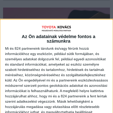
Az Ön adatainak védelme fontos a
számunkra
Mi és 824 partnereink tárolunk és/vagy férünk hozzá
információkhoz egy eszközön, például sütik formájában, és
személyes adatokat dolgozunk fel, például egyedi azonosítókat
és standard információkat, amelyeket az eszköz személyre
szabott hirdetésekhez és tartalomhoz, hirdetések és tartalmak
méréséhez, közönségmérésekhez és szolgáltatásfejlesztéshez
küld.
Az Ön engedélyével mi és a partnereink eszközleolvasásos
módszerrel szerzett pontos geolokációs adatokat és azonosítási
100% Hibrid, kompromisszumok
információkat is felhasználhatunk. A megfelelő helyre kattintva
hozzájárulhat ahhoz, hogy mi és a 824 partnereink a fent leírtak
nélkül
szerint adatkezelést végezzünk. Másik lehetőségként a
hozzájárulás megadása vagy elutasítása előtt részletesebb
információkhoz juthat, és megváltoztathatja beállításait.