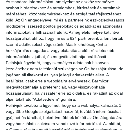
és standard információkat, amelyeket az eszköz személyre
szabott hirdetésekhez és tartalomhoz, hirdetések és tartalmak
Az először a szigorodó emissziós előírások, majd a Covid,
méréséhez, közönségmérésekhez és szolgáltatásfejlesztéshez
később a félvezető és chiphiány, végül az ukrajnai háború
küld.
Az Ön engedélyével mi és a partnereink eszközleolvasásos
hatásai által jelentett kihívások sújtotta autópiacon az utóbbi
módszerrel szerzett pontos geolokációs adatokat és azonosítási
időben nem gyakori az új márkakereskedések megnyitása, a
információkat is felhasználhatunk. A megfelelő helyre kattintva
Monoron létrehozott multifunkcionális centrumunk
hozzájárulhat ahhoz, hogy mi és a 824 partnereink a fent leírtak
létrehozása pedig szinte példa nélkül való. A
szerint adatkezelést végezzünk. Másik lehetőségként a
működésünket 1992-ben az egyik első hivatalos
hozzájárulás megadása vagy elutasítása előtt részletesebb
magyarországi Toyota forgalmazójaként Monoron megkezdő
információkhoz juthat, és megváltoztathatja beállításait.
márkakereskedésként azonban méltó módon
Felhívjuk figyelmét, hogy személyes adatainak bizonyos
ünnepeljük fennállásunk harmincadik évfordulát. 2007-ben
kezeléséhez nem feltétlenül szükséges az Ön hozzájárulása, de
Monoron Lexus márkaszervízt, majd Szegeden 2013-ban Toyota
jogában áll tiltakozni az ilyen jellegű adatkezelés ellen. A
márkakereskedést nyitottunk. A huszonötödik évfordulójának is
beállításai csak erre a weboldalra érvényesek. Bármikor
megadtuk a módját: 2017-ben megnyitott a Lexus Szeged,
megváltoztathatja a preferenciáit, vagy visszavonhatja
Magyarország második Lexus márkakereskedése. Alig öt évvel
hozzájárulását, ha visszatér erre az oldalra, és rákattint az oldal
később pedig nem csupán az első és egyetlen olyan
alján található "Adatvédelem" gombra.
márkakereskedés lettünk Magyarországon, amely a Lexus
Felhívjuk továbbá a figyelmet, hogy ez a webhely/alkalmazás 1
Monor révén immáron két Lexus márkakereskedésben
vagy több Google szolgáltatást használ, továbbá információkat
szolgálja ki ügyfeleit, hanem az első és egyetlen olyan
gyűjthet és tárolhat, beleértve többek között az Ön látogatására
márkakereskedés is hazánkban, amely egyetlen központban
vagy használati szokásaira vonatkozó információkat. Az alábbi,
Toyota és Lexus márkakereskedést és márkaszervizt, Toyota
a Google részére adott hozzájárulást tartalmazó szakaszban, a