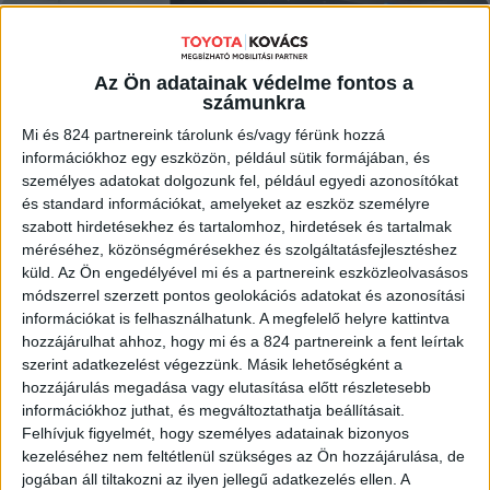
MEGNÉZEM
Az Ön adatainak védelme fontos a
számunkra
Mi és 824 partnereink tárolunk és/vagy férünk hozzá
információkhoz egy eszközön, például sütik formájában, és
személyes adatokat dolgozunk fel, például egyedi azonosítókat
és standard információkat, amelyeket az eszköz személyre
szabott hirdetésekhez és tartalomhoz, hirdetések és tartalmak
méréséhez, közönségmérésekhez és szolgáltatásfejlesztéshez
küld.
Az Ön engedélyével mi és a partnereink eszközleolvasásos
módszerrel szerzett pontos geolokációs adatokat és azonosítási
információkat is felhasználhatunk. A megfelelő helyre kattintva
hozzájárulhat ahhoz, hogy mi és a 824 partnereink a fent leírtak
szerint adatkezelést végezzünk. Másik lehetőségként a
hozzájárulás megadása vagy elutasítása előtt részletesebb
információkhoz juthat, és megváltoztathatja beállításait.
Felhívjuk figyelmét, hogy személyes adatainak bizonyos
kezeléséhez nem feltétlenül szükséges az Ön hozzájárulása, de
jogában áll tiltakozni az ilyen jellegű adatkezelés ellen. A