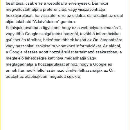
beállításai csak erre a weboldalra érvényesek. Bármikor
megváltoztathatja a preferenciáit, vagy visszavonhatja
TELJES KÍNÁLAT
hozzájárulását, ha visszatér erre az oldalra, és rákattint az oldal
alján található "Adatvédelem" gombra.
Felhívjuk továbbá a figyelmet, hogy ez a webhely/alkalmazás 1
vagy több Google szolgáltatást használ, továbbá információkat
gyűjthet és tárolhat, beleértve többek között az Ön látogatására
AKTUÁLIS
vagy használati szokásaira vonatkozó információkat. Az alábbi,
a Google részére adott hozzájárulást tartalmazó szakaszban, a
megfelelő lehetőségre kattintva megadhatja vagy
megtagadhatja a hozzájárulását ahhoz, hogy a Google és
AJÁNLATAINK
annak harmadik féltől származó címkéi felhasználják az Ön
adatait az alábbiakban megadott célokra.