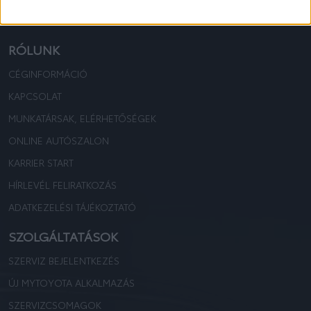
TOYOTA KOVÁCS
TOYOTA KOVÁCS
RÓLUNK
CÉGINFORMÁCIÓ
KAPCSOLAT
MUNKATÁRSAK, ELÉRHETŐSÉGEK
ONLINE AUTÓSZALON
KARRIER START
HÍRLEVÉL FELIRATKOZÁS
ADATKEZELÉSI TÁJÉKOZTATÓ
SZOLGÁLTATÁSOK
SZERVIZ BEJELENTKEZÉS
ÚJ MYTOYOTA ALKALMAZÁS
SZERVIZCSOMAGOK