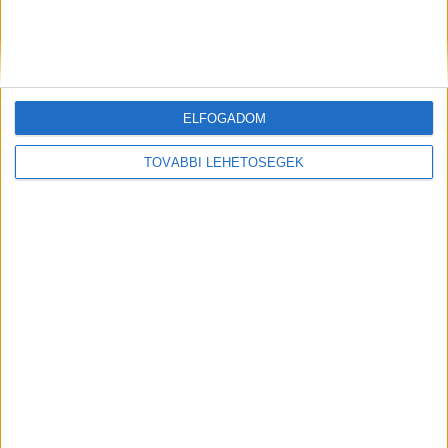
MYTOYOTA
TOYOTA T-MATE
AUTÓPARK KEZELÉS
APPLIKÁCIÓ
ISMERTETŐ
ISMERTETŐ
ELFOGADOM
TOVÁBBI LEHETŐSÉGEK
TOYOTA
SZERVIZCSOMAGOK
BÉRAUTÓ
EUROCARE
SZOLGÁLTATÁS