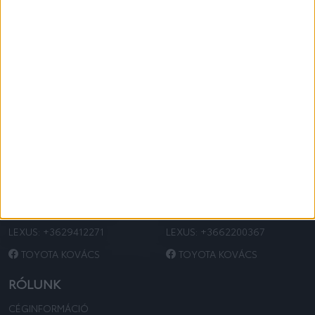
INFORMÁCIÓK
ELÉRHETŐSÉGEK
H-2200 MONOR
H-6728 SZEGED
4-ES FŐÚT 35. KM
DOROZSMAI ÚT 9.
TOYOTA:
+3629413381
TOYOTA:
+3662200366
LEXUS:
+3629412271
LEXUS:
+3662200367
TOYOTA KOVÁCS
TOYOTA KOVÁCS
RÓLUNK
CÉGINFORMÁCIÓ