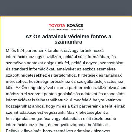
Az Ön adatainak védelme fontos a
YARIS CROSS 1.5 Hybrid Comfort e-CVT
számunkra
Mi és 824 partnereink tárolunk és/vagy férünk hozzá
CM³
ÉVJÁRAT
KM
1 490
2026
2
információkhoz egy eszközön, például sütik formájában, és
személyes adatokat dolgozunk fel, például egyedi azonosítókat
10 600 000 Ft
és standard információkat, amelyeket az eszköz személyre
10 000 000 FT
szabott hirdetésekhez és tartalomhoz, hirdetések és tartalmak
méréséhez, közönségmérésekhez és szolgáltatásfejlesztéshez
küld.
Az Ön engedélyével mi és a partnereink eszközleolvasásos
módszerrel szerzett pontos geolokációs adatokat és azonosítási
információkat is felhasználhatunk. A megfelelő helyre kattintva
hozzájárulhat ahhoz, hogy mi és a 824 partnereink a fent leírtak
MEGNÉZEM
szerint adatkezelést végezzünk. Másik lehetőségként a
hozzájárulás megadása vagy elutasítása előtt részletesebb
információkhoz juthat, és megváltoztathatja beállításait.
Felhívjuk figyelmét, hogy személyes adatainak bizonyos