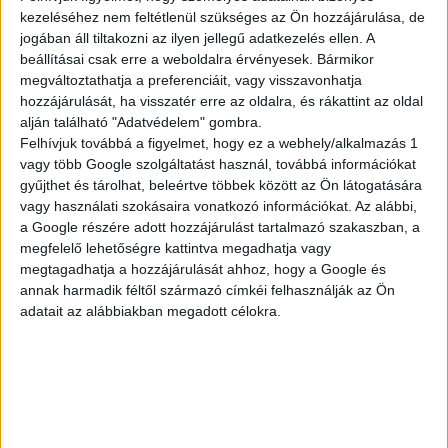
kezeléséhez nem feltétlenül szükséges az Ön hozzájárulása, de
jogában áll tiltakozni az ilyen jellegű adatkezelés ellen. A
beállításai csak erre a weboldalra érvényesek. Bármikor
megváltoztathatja a preferenciáit, vagy visszavonhatja
hozzájárulását, ha visszatér erre az oldalra, és rákattint az oldal
alján található "Adatvédelem" gombra.
Felhívjuk továbbá a figyelmet, hogy ez a webhely/alkalmazás 1
vagy több Google szolgáltatást használ, továbbá információkat
gyűjthet és tárolhat, beleértve többek között az Ön látogatására
vagy használati szokásaira vonatkozó információkat. Az alábbi,
a Google részére adott hozzájárulást tartalmazó szakaszban, a
megfelelő lehetőségre kattintva megadhatja vagy
megtagadhatja a hozzájárulását ahhoz, hogy a Google és
annak harmadik féltől származó címkéi felhasználják az Ön
adatait az alábbiakban megadott célokra.
TELJES KÍNÁLAT