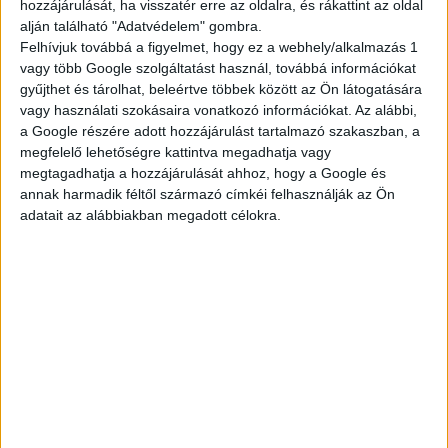
hozzájárulását, ha visszatér erre az oldalra, és rákattint az oldal
alján található "Adatvédelem" gombra.
Felhívjuk továbbá a figyelmet, hogy ez a webhely/alkalmazás 1
Élvezze a nagyobb teljesítményt, az alacsonyabb üzemanyag-
vagy több Google szolgáltatást használ, továbbá információkat
fogyasztást és károsanyag-kibocsátást, valamint a kiváló
gyűjthet és tárolhat, beleértve többek között az Ön látogatására
fékeket, amelyekkel magabiztosan uralhatja a tempót.
vagy használati szokásaira vonatkozó információkat. Az alábbi,
a Google részére adott hozzájárulást tartalmazó szakaszban, a
megfelelő lehetőségre kattintva megadhatja vagy
megtagadhatja a hozzájárulását ahhoz, hogy a Google és
Jellegzetes kisugárzás és szépség
annak harmadik féltől származó címkéi felhasználják az Ön
adatait az alábbiakban megadott célokra.
A Camry gyönyörűen megformált vonalai a kalapácsfej
orrkialakítással és az alacsony, elegáns karosszériájával
dinamikus hatást kelt, a sportosságot a kifinomultsággal
ötvözve. A látványos és éles szögben álló új fényszórók még
jobban kiemelik a formavilágot, így az egész sziluett
egyedülállóan modern, ezzel is hozzájárulva a fokozott
vezetési élményhez.