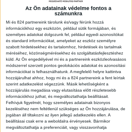
új Camry vezetésével felfedezheti a kényelem világát.
Az Ön adatainak védelme fontos a
Tapasztalja meg az erőteljes, egyenletes gyorsulást az
számunkra
alacsonyabb zajszintet, alacsonyabb üzemanyag-fogyasztást
Mi és 824 partnereink tárolunk és/vagy férünk hozzá
mellett.
információkhoz egy eszközön, például sütik formájában, és
személyes adatokat dolgozunk fel, például egyedi azonosítókat
és standard információkat, amelyeket az eszköz személyre
szabott hirdetésekhez és tartalomhoz, hirdetések és tartalmak
Vezetési élmény, amely mozgásba
méréséhez, közönségmérésekhez és szolgáltatásfejlesztéshez
hozza
küld.
Az Ön engedélyével mi és a partnereink eszközleolvasásos
módszerrel szerzett pontos geolokációs adatokat és azonosítási
információkat is felhasználhatunk. A megfelelő helyre kattintva
hozzájárulhat ahhoz, hogy mi és a 824 partnereink a fent leírtak
Az ötödik generációs hibrid rendszer élvezetessé teszi a
szerint adatkezelést végezzünk. Másik lehetőségként a
vezetést, azonnali rekaciókat, megnövelt teljesítményt és
hozzájárulás megadása vagy elutasítása előtt részletesebb
hatékonyságot biztosít a kifinomultabb és csendesebb
információkhoz juthat, és megváltoztathatja beállításait.
működés mellett.
Felhívjuk figyelmét, hogy személyes adatainak bizonyos
kezeléséhez nem feltétlenül szükséges az Ön hozzájárulása, de
jogában áll tiltakozni az ilyen jellegű adatkezelés ellen. A
beállításai csak erre a weboldalra érvényesek. Bármikor
Következő generációs teljesítmény
megváltoztathatja a preferenciáit, vagy visszavonhatja