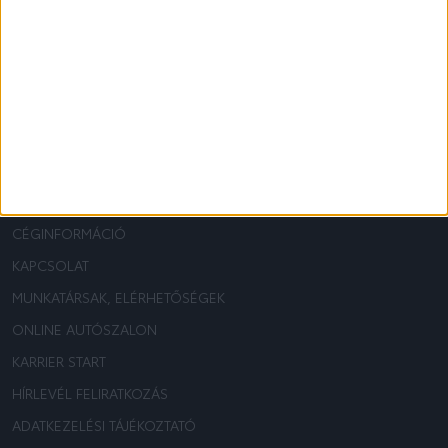
ELÉRHETŐSÉGEK
H-2200 MONOR
H-6728 SZEGED
4-ES FŐÚT 35. KM
DOROZSMAI ÚT 9.
TOYOTA:
+3629413381
TOYOTA:
+3662200366
LEXUS:
+3629412271
LEXUS:
+3662200367
TOYOTA KOVÁCS
TOYOTA KOVÁCS
RÓLUNK
CÉGINFORMÁCIÓ
KAPCSOLAT
MUNKATÁRSAK, ELÉRHETŐSÉGEK
ONLINE AUTÓSZALON
KARRIER START
HÍRLEVÉL FELIRATKOZÁS
ADATKEZELÉSI TÁJÉKOZTATÓ