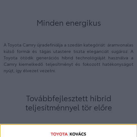
Minden energikus
A Toyota Camry újradefiniálja a szedán kategóriát: áramvonalas
külső formái és tágas utastere tiszta eleganciát sugároz. A
Toyota ötödik generációs hibrid technológiáját használva a
Camry kiemelkedő teljesítményt és fokozott hatékonyságot
nyújt, így élvezet vezetni.
Továbbfejlesztett hibrid
teljesítménnyel tör előre
A továbbfejlesztett hibrid hajtáslánc szinte azonnali
reakciókat, kiváló kezelhetőséget nagyobb élményt nyújt. Az