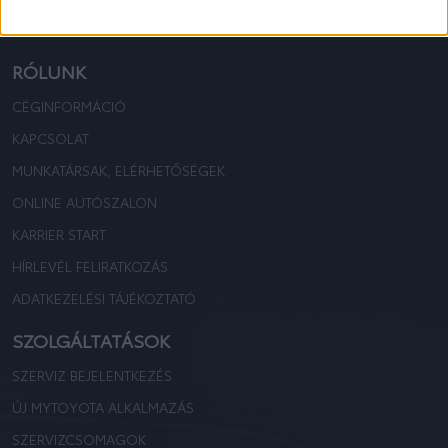
TOYOTA KOVÁCS
TOYOTA KOVÁCS
RÓLUNK
CÉGINFORMÁCIÓ
KAPCSOLAT
MUNKATÁRSAK, ELÉRHETŐSÉGEK
ONLINE AUTÓSZALON
KARRIER START
HÍRLEVÉL FELIRATKOZÁS
ADATKEZELÉSI TÁJÉKOZTATÓ
SZOLGÁLTATÁSOK
SZERVIZ BEJELENTKEZÉS
ÚJ MYTOYOTA ALKALMAZÁS
SZERVIZCSOMAGOK