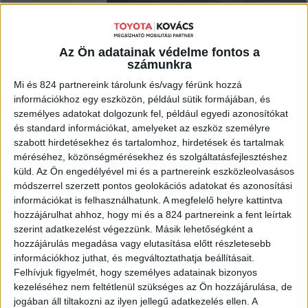
MEGNÉZEM
Az Ön adatainak védelme fontos a
számunkra
Mi és 824 partnereink tárolunk és/vagy férünk hozzá
információkhoz egy eszközön, például sütik formájában, és
személyes adatokat dolgozunk fel, például egyedi azonosítókat
és standard információkat, amelyeket az eszköz személyre
szabott hirdetésekhez és tartalomhoz, hirdetések és tartalmak
méréséhez, közönségmérésekhez és szolgáltatásfejlesztéshez
küld.
Az Ön engedélyével mi és a partnereink eszközleolvasásos
módszerrel szerzett pontos geolokációs adatokat és azonosítási
információkat is felhasználhatunk. A megfelelő helyre kattintva
hozzájárulhat ahhoz, hogy mi és a 824 partnereink a fent leírtak
szerint adatkezelést végezzünk. Másik lehetőségként a
hozzájárulás megadása vagy elutasítása előtt részletesebb
információkhoz juthat, és megváltoztathatja beállításait.
Felhívjuk figyelmét, hogy személyes adatainak bizonyos
kezeléséhez nem feltétlenül szükséges az Ön hozzájárulása, de
jogában áll tiltakozni az ilyen jellegű adatkezelés ellen. A