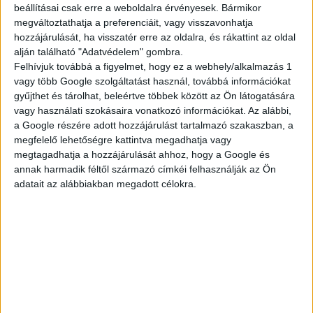
beállításai csak erre a weboldalra érvényesek. Bármikor
megváltoztathatja a preferenciáit, vagy visszavonhatja
TELJES KÍNÁLAT
hozzájárulását, ha visszatér erre az oldalra, és rákattint az oldal
alján található "Adatvédelem" gombra.
Felhívjuk továbbá a figyelmet, hogy ez a webhely/alkalmazás 1
vagy több Google szolgáltatást használ, továbbá információkat
gyűjthet és tárolhat, beleértve többek között az Ön látogatására
AKTUÁLIS
vagy használati szokásaira vonatkozó információkat. Az alábbi,
a Google részére adott hozzájárulást tartalmazó szakaszban, a
megfelelő lehetőségre kattintva megadhatja vagy
megtagadhatja a hozzájárulását ahhoz, hogy a Google és
AJÁNLATAINK
annak harmadik féltől származó címkéi felhasználják az Ön
adatait az alábbiakban megadott célokra.