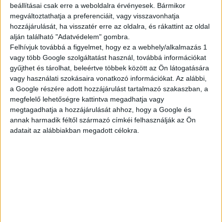
beállításai csak erre a weboldalra érvényesek. Bármikor
megváltoztathatja a preferenciáit, vagy visszavonhatja
TELJES KÍNÁLAT
hozzájárulását, ha visszatér erre az oldalra, és rákattint az oldal
alján található "Adatvédelem" gombra.
Felhívjuk továbbá a figyelmet, hogy ez a webhely/alkalmazás 1
vagy több Google szolgáltatást használ, továbbá információkat
gyűjthet és tárolhat, beleértve többek között az Ön látogatására
AKTUÁLIS
vagy használati szokásaira vonatkozó információkat. Az alábbi,
a Google részére adott hozzájárulást tartalmazó szakaszban, a
megfelelő lehetőségre kattintva megadhatja vagy
megtagadhatja a hozzájárulását ahhoz, hogy a Google és
AJÁNLATAINK
annak harmadik féltől származó címkéi felhasználják az Ön
adatait az alábbiakban megadott célokra.