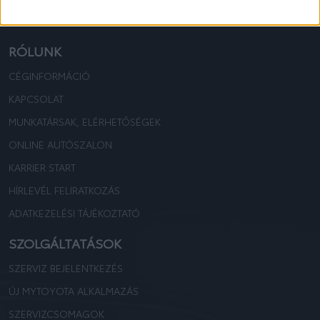
TOYOTA KOVÁCS
TOYOTA KOVÁCS
RÓLUNK
CÉGINFORMÁCIÓ
KAPCSOLAT
MUNKATÁRSAK, ELÉRHETŐSÉGEK
ONLINE AUTÓSZALON
KARRIER START
HÍRLEVÉL FELIRATKOZÁS
ADATKEZELÉSI TÁJÉKOZTATÓ
SZOLGÁLTATÁSOK
SZERVIZ BEJELENTKEZÉS
ÚJ MYTOYOTA ALKALMAZÁS
SZERVIZCSOMAGOK