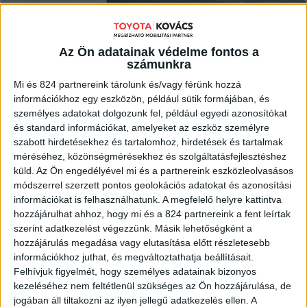
MEGNÉZEM
Az Ön adatainak védelme fontos a
számunkra
Mi és 824 partnereink tárolunk és/vagy férünk hozzá
információkhoz egy eszközön, például sütik formájában, és
személyes adatokat dolgozunk fel, például egyedi azonosítókat
és standard információkat, amelyeket az eszköz személyre
szabott hirdetésekhez és tartalomhoz, hirdetések és tartalmak
méréséhez, közönségmérésekhez és szolgáltatásfejlesztéshez
küld.
Az Ön engedélyével mi és a partnereink eszközleolvasásos
módszerrel szerzett pontos geolokációs adatokat és azonosítási
információkat is felhasználhatunk. A megfelelő helyre kattintva
hozzájárulhat ahhoz, hogy mi és a 824 partnereink a fent leírtak
szerint adatkezelést végezzünk. Másik lehetőségként a
hozzájárulás megadása vagy elutasítása előtt részletesebb
információkhoz juthat, és megváltoztathatja beállításait.
Felhívjuk figyelmét, hogy személyes adatainak bizonyos
kezeléséhez nem feltétlenül szükséges az Ön hozzájárulása, de
jogában áll tiltakozni az ilyen jellegű adatkezelés ellen. A