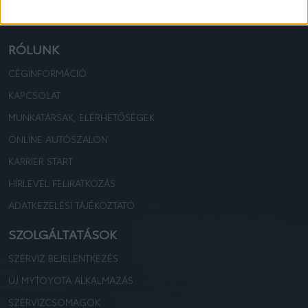
TOYOTA KOVÁCS
TOYOTA KOVÁCS
RÓLUNK
CÉGINFORMÁCIÓ
KAPCSOLAT
MUNKATÁRSAK, ELÉRHETŐSÉGEK
ONLINE AUTÓSZALON
KARRIER START
HÍRLEVÉL FELIRATKOZÁS
ADATKEZELÉSI TÁJÉKOZTATÓ
SZOLGÁLTATÁSOK
SZERVIZ BEJELENTKEZÉS
ÚJ MYTOYOTA ALKALMAZÁS
SZERVIZCSOMAGOK