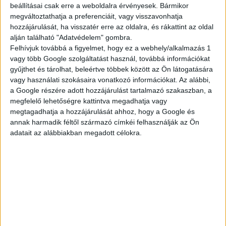
beállításai csak erre a weboldalra érvényesek. Bármikor
megváltoztathatja a preferenciáit, vagy visszavonhatja
TELJES KÍNÁLAT
hozzájárulását, ha visszatér erre az oldalra, és rákattint az oldal
alján található "Adatvédelem" gombra.
Felhívjuk továbbá a figyelmet, hogy ez a webhely/alkalmazás 1
vagy több Google szolgáltatást használ, továbbá információkat
gyűjthet és tárolhat, beleértve többek között az Ön látogatására
AKTUÁLIS
vagy használati szokásaira vonatkozó információkat. Az alábbi,
a Google részére adott hozzájárulást tartalmazó szakaszban, a
megfelelő lehetőségre kattintva megadhatja vagy
megtagadhatja a hozzájárulását ahhoz, hogy a Google és
AJÁNLATAINK
annak harmadik féltől származó címkéi felhasználják az Ön
adatait az alábbiakban megadott célokra.