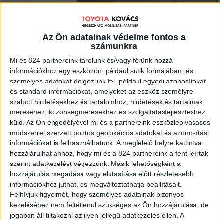
MEGNÉZEM
Az Ön adatainak védelme fontos a
számunkra
Mi és 824 partnereink tárolunk és/vagy férünk hozzá
információkhoz egy eszközön, például sütik formájában, és
személyes adatokat dolgozunk fel, például egyedi azonosítókat
és standard információkat, amelyeket az eszköz személyre
szabott hirdetésekhez és tartalomhoz, hirdetések és tartalmak
méréséhez, közönségmérésekhez és szolgáltatásfejlesztéshez
küld.
Az Ön engedélyével mi és a partnereink eszközleolvasásos
módszerrel szerzett pontos geolokációs adatokat és azonosítási
információkat is felhasználhatunk. A megfelelő helyre kattintva
hozzájárulhat ahhoz, hogy mi és a 824 partnereink a fent leírtak
szerint adatkezelést végezzünk. Másik lehetőségként a
hozzájárulás megadása vagy elutasítása előtt részletesebb
információkhoz juthat, és megváltoztathatja beállításait.
Felhívjuk figyelmét, hogy személyes adatainak bizonyos
kezeléséhez nem feltétlenül szükséges az Ön hozzájárulása, de
jogában áll tiltakozni az ilyen jellegű adatkezelés ellen. A