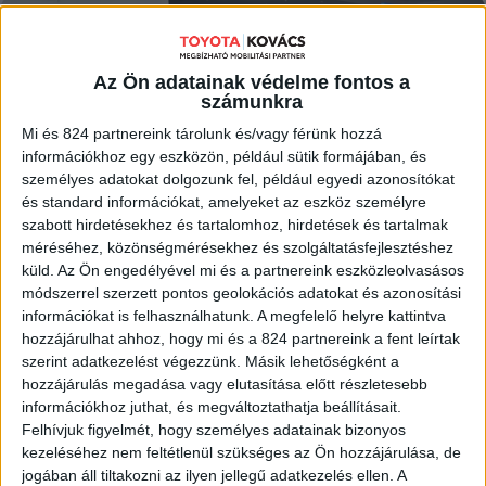
MEGNÉZEM
Az Ön adatainak védelme fontos a
számunkra
Mi és 824 partnereink tárolunk és/vagy férünk hozzá
információkhoz egy eszközön, például sütik formájában, és
személyes adatokat dolgozunk fel, például egyedi azonosítókat
és standard információkat, amelyeket az eszköz személyre
szabott hirdetésekhez és tartalomhoz, hirdetések és tartalmak
méréséhez, közönségmérésekhez és szolgáltatásfejlesztéshez
küld.
Az Ön engedélyével mi és a partnereink eszközleolvasásos
módszerrel szerzett pontos geolokációs adatokat és azonosítási
információkat is felhasználhatunk. A megfelelő helyre kattintva
hozzájárulhat ahhoz, hogy mi és a 824 partnereink a fent leírtak
szerint adatkezelést végezzünk. Másik lehetőségként a
hozzájárulás megadása vagy elutasítása előtt részletesebb
információkhoz juthat, és megváltoztathatja beállításait.
Felhívjuk figyelmét, hogy személyes adatainak bizonyos
kezeléséhez nem feltétlenül szükséges az Ön hozzájárulása, de
jogában áll tiltakozni az ilyen jellegű adatkezelés ellen. A