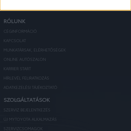
TOYOTA KOVÁCS
TOYOTA KOVÁCS
RÓLUNK
CÉGINFORMÁCIÓ
KAPCSOLAT
MUNKATÁRSAK, ELÉRHETŐSÉGEK
ONLINE AUTÓSZALON
KARRIER START
HÍRLEVÉL FELIRATKOZÁS
ADATKEZELÉSI TÁJÉKOZTATÓ
SZOLGÁLTATÁSOK
SZERVIZ BEJELENTKEZÉS
ÚJ MYTOYOTA ALKALMAZÁS
SZERVIZCSOMAGOK