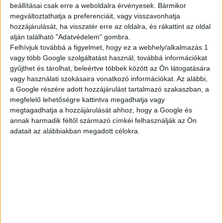
beállításai csak erre a weboldalra érvényesek. Bármikor
megváltoztathatja a preferenciáit, vagy visszavonhatja
TELJES KÍNÁLAT
hozzájárulását, ha visszatér erre az oldalra, és rákattint az oldal
alján található "Adatvédelem" gombra.
Felhívjuk továbbá a figyelmet, hogy ez a webhely/alkalmazás 1
vagy több Google szolgáltatást használ, továbbá információkat
gyűjthet és tárolhat, beleértve többek között az Ön látogatására
AKTUÁLIS
vagy használati szokásaira vonatkozó információkat. Az alábbi,
a Google részére adott hozzájárulást tartalmazó szakaszban, a
megfelelő lehetőségre kattintva megadhatja vagy
megtagadhatja a hozzájárulását ahhoz, hogy a Google és
AJÁNLATAINK
annak harmadik féltől származó címkéi felhasználják az Ön
adatait az alábbiakban megadott célokra.