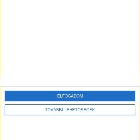
szabályzatot
!
IDŐPONTOT KÉREK
ELFOGADOM
TOVÁBBI LEHETŐSÉGEK
INFORMÁCIÓK