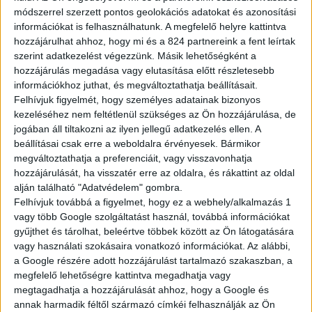
tulajdonát képezi.
módszerrel szerzett pontos geolokációs adatokat és azonosítási
információkat is felhasználhatunk. A megfelelő helyre kattintva
hozzájárulhat ahhoz, hogy mi és a 824 partnereink a fent leírtak
szerint adatkezelést végezzünk. Másik lehetőségként a
TELEFONSZÁM
hozzájárulás megadása vagy elutasítása előtt részletesebb
információkhoz juthat, és megváltoztathatja beállításait.
Felhívjuk figyelmét, hogy személyes adatainak bizonyos
kezeléséhez nem feltétlenül szükséges az Ön hozzájárulása, de
jogában áll tiltakozni az ilyen jellegű adatkezelés ellen. A
E-MAIL CÍM
beállításai csak erre a weboldalra érvényesek. Bármikor
megváltoztathatja a preferenciáit, vagy visszavonhatja
hozzájárulását, ha visszatér erre az oldalra, és rákattint az oldal
alján található "Adatvédelem" gombra.
Telephely
Felhívjuk továbbá a figyelmet, hogy ez a webhely/alkalmazás 1
Szeged
Monor
vagy több Google szolgáltatást használ, továbbá információkat
gyűjthet és tárolhat, beleértve többek között az Ön látogatására
vagy használati szokásaira vonatkozó információkat. Az alábbi,
a Google részére adott hozzájárulást tartalmazó szakaszban, a
MODELL
megfelelő lehetőségre kattintva megadhatja vagy
megtagadhatja a hozzájárulását ahhoz, hogy a Google és
annak harmadik féltől származó címkéi felhasználják az Ön