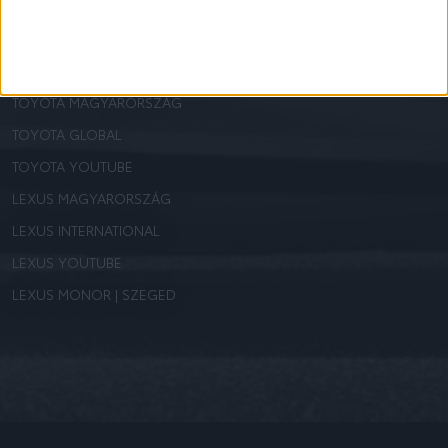
AJÁNLOTT OLDALAK
A HIBRID MŰKÖDÉSE
VÉGTELEN LEHETŐSÉG: A HIDROGÉN
TOYOTA MAGYARORSZÁG
TOYOTA GLOBAL
TOYOTA YOUTUBE
LEXUS MAGYARORSZÁG
LEXUS INTERNATIONAL
LEXUS YOUTUBE
LEXUS MONOR | SZEGED