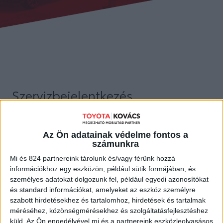
Szervizbejelentkezés
Az Ön adatainak védelme fontos a
TELJES NÉV
számunkra
Mi és 824 partnereink tárolunk és/vagy férünk hozzá
információkhoz egy eszközön, például sütik formájában, és
személyes adatokat dolgozunk fel, például egyedi azonosítókat
és standard információkat, amelyeket az eszköz személyre
CÉGNÉV
szabott hirdetésekhez és tartalomhoz, hirdetések és tartalmak
méréséhez, közönségmérésekhez és szolgáltatásfejlesztéshez
A cégnév megadása csak akkor kötelező, ha a gépjármű cég
küld.
Az Ön engedélyével mi és a partnereink eszközleolvasásos