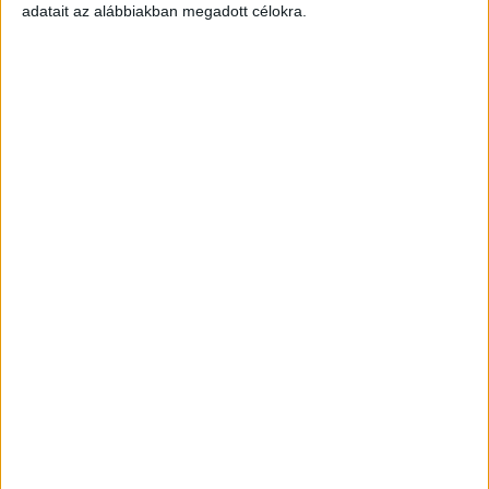
adatait az alábbiakban megadott célokra.
ÉVJÁRAT
RENDSZÁM
ALVÁZSZÁM
KILÓMÉTERÓRA ÁLLÁSA