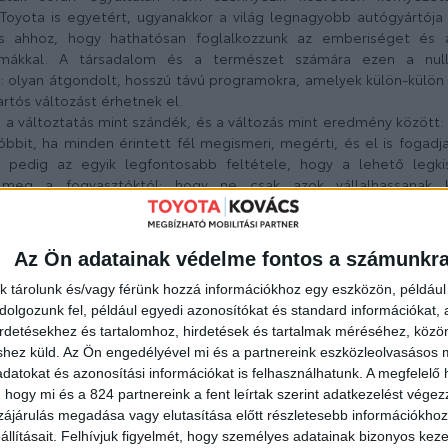
Toyota is egyetért, ugyanakkor a világ legnagyobb autógyártója 
 ahhoz, hogy hathatósan foglalkozzunk az emberiséget és 
lémákkal. A társadalom és a természet számára ezen a nul
: olyan átgondolt, hosszú távú programokra, amelyek külön-külön 
rtós változást érhetnek el.
a változtatás mint szándék, és a változás mint eredmény között: 
óbbit, ha minden érintett fél megismeri, megérti, és el is fogadj
ek pedig az egyik legfontosabb feltétele, hogy a lehető legk
e meg a fogyasztóktól: hogy ne csak azok vállalhassanak 
atos döntéssel támogatják azt, hanem azok is, akik nem tud
tvitelükön.
zéppontjában ezért nem az autó, és nem is a technológia, hanem 
Az Ön adatainak védelme fontos a számunkr
sználata során koncentrikusan bővülő hálózaton keresztül teremt
agával az autóval, aztán az autóban utazókkal, majd a szűk
k tárolunk és/vagy férünk hozzá információkhoz egy eszközön, például 
sségekkel és végül a természeti világgal.
olgozunk fel, például egyedi azonosítókat és standard információkat,
k az autó használatát, de annak gyártását, az üzemanyag előállít
irdetésekhez és tartalomhoz, hirdetések és tartalmak méréséhez, kö
s magukkal vonnak. Könnyen belátható, hogy nem létezhet egyet
shez küld.
Az Ön engedélyével mi és a partnereink eszközleolvasásos m
 számára egyformán maximális előnyöket tudna biztosítani, ezé
datokat és azonosítási információkat is felhasználhatunk. A megfelelő h
t igyekszik megteremteni: azaz egy olyan szolgáltatási és t
 hogy mi és a 824 partnereink a fent leírtak szerint adatkezelést vége
nki – fiatalok és idősek, egyedülállók és családosak, nagyvárosba
ájárulás megadása vagy elutasítása előtt részletesebb információkhoz 
bb keretekből gazdálkodók – a saját igényeinek és szükséglete
llításait.
Felhívjuk figyelmét, hogy személyes adatainak bizonyos ke