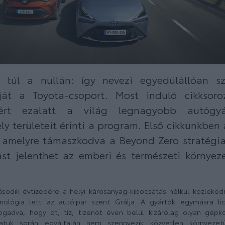
 túl a nullán: így nevezi egyedülállóan sz
mját a Toyota-csoport. Most induló cikksor
 ért ezalatt a világ legnagyobb autógyá
y területeit érinti a program. Első cikkünkben 
, amelyre támaszkodva a Beyond Zero stratégia
st jelenthet az emberi és természeti környeze
odik évtizedére a helyi károsanyag-kibocsátás nélkül közleked
nológia lett az autóipar szent Grálja. A gyártók egymásra lici
ogadva, hogy öt, tíz, tizenöt éven belül kizárólag olyan gépk
latuk során egyáltalán nem szennyezik közvetlen környezet