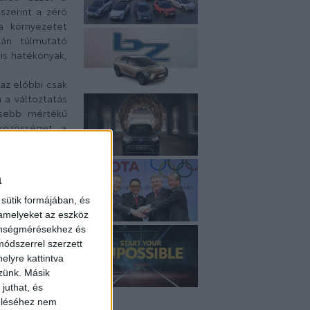
szerint a zéró
a környezetet
lán túlmutató
is hatékonyak,
az előbbi csak
a a változtatás
isebb mértékű
közösséget a
nak, vagy nem
az ember áll:
a
a
 kapcsolatot a
ebb és tágabb
sütik formájában, és
 amelyeket az eszköz
ásának módját,
zönségmérésekhez és
len megoldás,
ódszerrel szerzett
rt a Toyota a
elyre kattintva
ermékpalettát
zzünk. Másik
n vagy vidéken
juthat, és
inek leginkább
zeléséhez nem