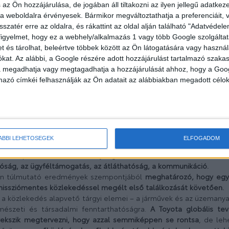
iválasztani.
 az Ön hozzájárulása, de jogában áll tiltakozni az ilyen jellegű adatkeze
ak a különböző elemeit fogja egységbe a Beyond Zero stratégia. 
e a weboldalra érvényesek. Bármikor megváltoztathatja a preferenciáit,
az a legkülönfélébb felhasználási céloknak optimálisan megfele
sszatér erre az oldalra, és rákattint az oldal alján található "Adatvéde
arosszériavariánsoknak a választékán) túl a
mobilitás mint szolg
figyelmet, hogy ez a webhely/alkalmazás 1 vagy több Google szolgáltat
et és tárolhat, beleértve többek között az Ön látogatására vagy használ
s lehetőségeik azoknak, akik évente több tízezer kilométert tes
kat. Az alábbi, a Google részére adott hozzájárulást tartalmazó szaka
csak autóba; mások az elvárások, ha magánemberként, és máso
va megadhatja vagy megtagadhatja a hozzájárulását ahhoz, hogy a Goo
si szolgáltatásokat.
mazó címkéi felhasználják az Ön adatait az alábbiakban megadott célok
tozott képességű ügyfelek igényeit és lehetőségeit is sz
lyan megoldásokat kínálva számukra, amelyek az elsődleges mobi
való hatékonyabb integrálással is képesek javítani életminőségük
t általában a vezetés során szerzett benyomásokat értjük
ndtalanul semleges vagy a lehető legmagasabb szintű komfor
ÁBBI LEHETŐSÉGEK
ELFOGADOM
tartoznak azok a tapasztalatok is, amelyeket tulajdonosként, üze
kát képviselő üzleti tevékenységekkel és szervezetekkel fenntar
óság, az ügyféltámogatás, az átláthatóság, a kommunikáció.
lán túlmutató eredmények szempontjából
meghatározó, hogy egy 
 emissziómentes közlekedéssel megélt első találkozását követően.
 a közlekedés alapvető tárgyi elemei – a járművek és az üzemanyag
észeti és társadalmi fenntarthatóságra.
A Toyota globális te
ekszik megtervezni, hogy azzal semmiképpen se rontsa
, de leh