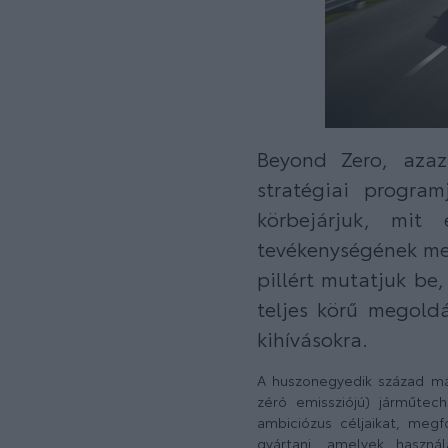
Beyond Zero, azaz
stratégiai progra
körbejárjuk, mit
tevékenységének mel
pillért mutatjuk be
teljes körű megoldá
kihívásokra.
A huszonegyedik század más
zéró emissziójú) járműtech
ambiciózus céljaikat, megf
gyártani, amelyek haszná