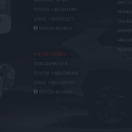
KAPCS
TOYOTA:
+3629413381
MUNKA
LEXUS:
+3629412271
ONLIN
TOYOTA KOVÁCS
KARRIE
HÍRLEV
ADATKE
H-6728 SZEGED
DOROZSMAI ÚT 9.
TOYOTA:
+3662200366
LEXUS:
+3662200367
TOYOTA KOVÁCS