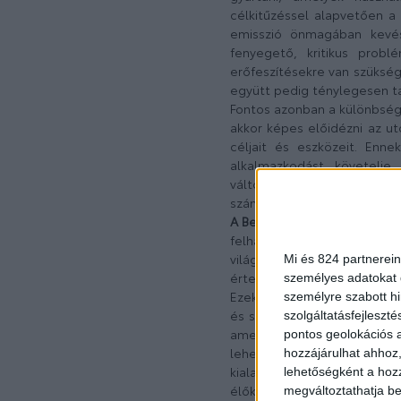
célkitűzéssel alapvetően a 
emisszió önmagában kevés
fenyegető, kritikus prob
erőfeszítésekre van szükség
együtt pedig ténylegesen ta
Fontos azonban a különbség 
akkor képes előidézni az ut
céljait és eszközeit. Enn
alkalmazkodást követelj
változtatásban, akik tud
szándékoznak változtatni éle
A Beyond Zero stratégia kö
felhasználó, aki a jármű ha
világgal. Elsődlegesen m
Mi és 824 partnerein
értelemben vett emberi közö
személyes adatokat d
Ezek az interakciók nem csa
személyre szabott h
és számos más aspektust i
szolgáltatásfejleszté
amely minden érintett fél
pontos geolokációs a
lehetőségek sokszínűségé
hozzájárulhat ahhoz,
kialakítani, amelyről minde
lehetőségként a hozz
élők, jómódúak és szerénye
megváltoztathatja beá