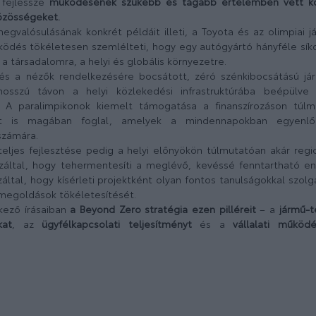
 fejlessze
működésének szűkebb és tágabb értelemben vett kö
özösségeket.
valósulásának konkrét példáit illeti, a Toyota és az olimpiai já
ködés tökéletesen szemlélteti, hogy egy autógyártó hányféle sík
 a társadalomra, a helyi és globális környezetre.
és a nézők rendelkezésére bocsátott, zéró szénkibocsátású jár
 hosszú távon a helyi közlekedési infrastruktúrába beépülve
t. A paralimpikonok kiemelt támogatása a finanszírozáson túl
eket is magában foglal, amelyek a mindennapokban egyenlő
számára.
teljes fejlesztése pedig a helyi előnyökön túlmutatóan akár regio
azáltal, hogy tehermentesíti a meglévő, kevéssé fenntartható en
által, hogy kísérleti projektként olyan fontos tanulságokkal szol
 megoldások tökéletesítését.
kező írásaiban
a Beyond Zero stratégia ezen pilléreit
– a
jármű-t
kat
, az
ügyfélkapcsolati teljesítményt
és a
vállalati működé