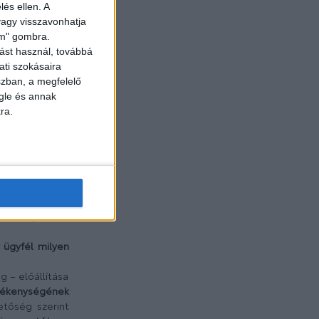
lés ellen. A
A
hagyományos
 vagy visszavonhatja
lő hajtáslánc-
lem" gombra.
áltatás
is ide
ást használ, továbbá
ati szokásaira
znek meg, mint
szban, a megfelelő
k, ha cégként
gle és annak
ra.
em előtt kell
litási célokon
ön.
 (legyen szó
tra fókuszáló
mben tartóként
tott kapcsolat
ügyfél milyen
 – előállítása
vékenységének
etőség szerint