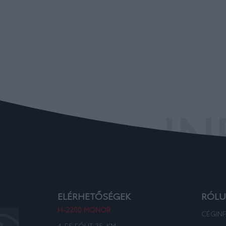
IN
ELÉRHETŐSÉGEK
RÓL
H-2200 MONOR
CÉGIN
4-ES FŐÚT 35. KM