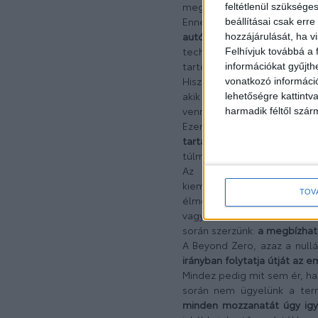
megfelelő megoldást tudja k
feltétlenül szükséges
Ennek az összetett mátrixn
beállításai csak err
autógyártás
eszköztárán (az
hozzájárulását, ha vi
technológiáknak, illetve k
Felhívjuk továbbá a 
tartozik.
információkat gyűjth
Hiszen mások az igényeik é
vonatkozó információ
akik alkalmanként ülnek 
lehetőségre kattint
vennénk igénybe a közlekedé
harmadik féltől szár
Ezen a ponton
a megvál
tartani,
lehetőség szerint o
túlmutatóan a társadalomba 
Az autózás élménye alat
kiemelkedően sportos, go
TOV
élményről.) Ugyanakkor ide 
vagy felhasználóként, a már
során szerzünk:
a megbízhat
A Beyond Zero, azaz a nul
irányban folytatja útját az
Mindez pedig mit sem ér, ha
során nem ügyelünk a term
minden mozzanatát úgy igy