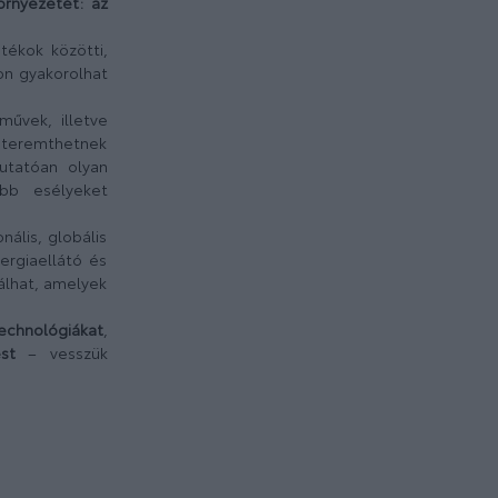
rnyezetét: az
tékok közötti,
on gyakorolhat
művek, illetve
 teremthetnek
mutatóan olyan
bb esélyeket
nális, globális
ergiaellátó és
gálhat, amelyek
echnológiákat
,
st
– vesszük