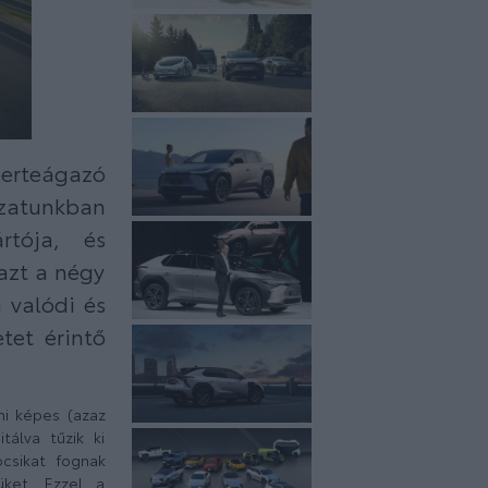
erteágazó
ozatunkban
rtója, és
azt a négy
 valódi és
tet érintő
ni képes (azaz
tálva tűzik ki
ocsikat fognak
üket. Ezzel a