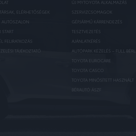
OLAT
ÚJ MYTOYOTA ALKALMAZÁS
TÁRSAK, ELÉRHETŐSÉGEK
SZERVIZCSOMAGOK
E AUTÓSZALON
GÉPJÁRMŰ KÁRRENDEZÉS
R START
TESZTVEZETÉS
ÉL FELIRATKOZÁS
AJÁNLATKÉRÉS
ZELÉSI TÁJÉKOZTATÓ
AUTÓPARK KEZELÉS – FULL BÉRL
TOYOTA EUROCARE
TOYOTA CASCO
TOYOTA MINŐSÍTETT HASZNÁLT
BÉRAUTÓ ÁSZF