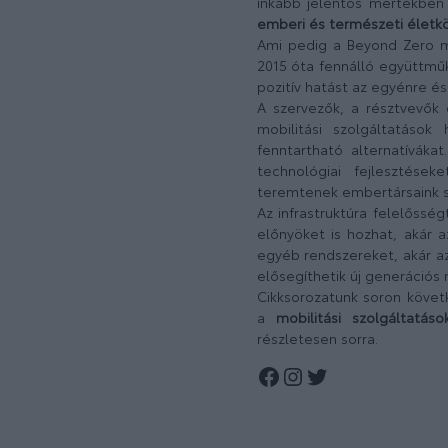
inkább jelentős mértékben
emberi és természeti életk
Ami pedig a Beyond Zero meg
2015 óta fennálló együttmű
pozitív hatást az egyénre és
A szervezők, a résztvevők 
mobilitási szolgáltatások
fenntartható alternatíváka
technológiai fejlesztés
teremtenek embertársaink 
Az infrastruktúra felelősség
előnyöket is hozhat, akár 
egyéb rendszereket, akár az
elősegíthetik új generációs
Cikksorozatunk soron követ
a
mobilitási szolgáltatáso
részletesen sorra.
Facebook
Instagram
Twitter