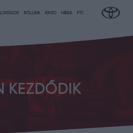
LTATÁSOK
RÓLUNK
KINTO
HÍREK
FTC
N KEZDŐDIK